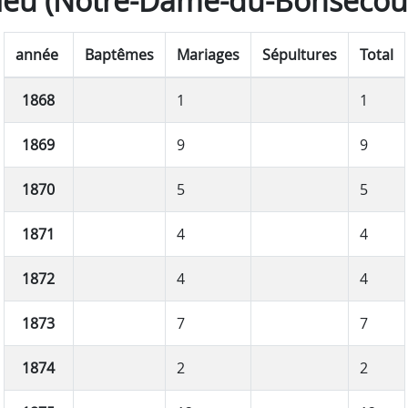
lieu (Notre-Dame-du-Bonsecou
année
Baptêmes
Mariages
Sépultures
Total
1868
1
1
1869
9
9
1870
5
5
1871
4
4
1872
4
4
1873
7
7
1874
2
2