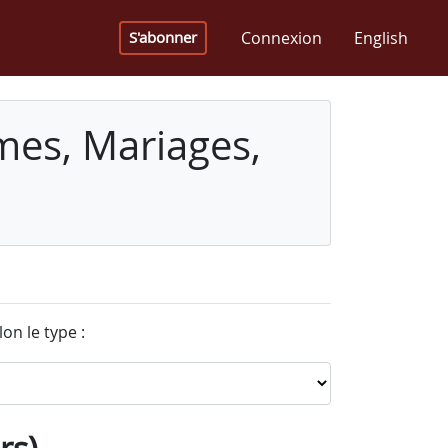
Connexion
English
S'abonner
mes, Mariages,
on le type :