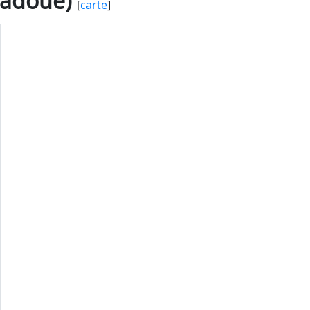
Padoue)
[
carte
]