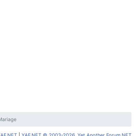
Mariage
YAF.NET
|
YAF.NET © 2003-2026, Yet Another Forum.NET