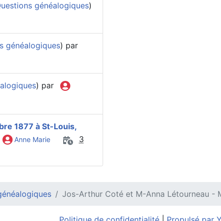
uestions généalogiques
)
s généalogiques
) par
alogiques
) par
bre 1877 à St-Louis,
3
Anne Marie
généalogiques
Jos-Arthur Coté et M-Anna Létourneau - 
Politique de confidentialité
|
Propulsé par 