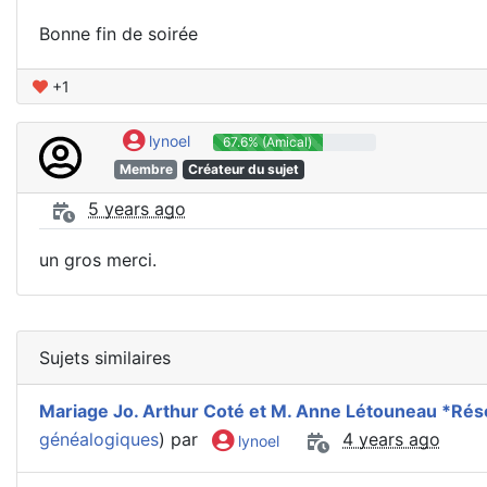
Bonne fin de soirée
+1
lynoel
67.6% (Amical)
Membre
Créateur du sujet
5 years ago
un gros merci.
Sujets similaires
Mariage Jo. Arthur Coté et M. Anne Létouneau *Rés
généalogiques
) par
4 years ago
lynoel