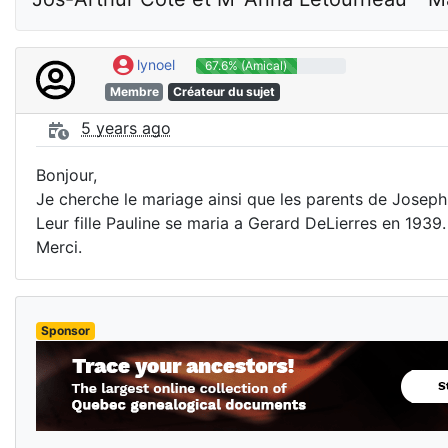
lynoel
67.6% (Amical)
Membre
Créateur du sujet
5 years ago
Bonjour,
Je cherche le mariage ainsi que les parents de Josep
Leur fille Pauline se maria a Gerard DeLierres en 1939.
Merci.
Sponsor