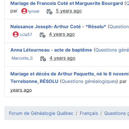
Mariage de Francois Coté et Marguerite Bourgard
(
Q
par
5 years ago
lynoel
Naissance Joseph-Arthur Coté - *Résolu*
(
Question
4 years ago
ccla57
Anna Létourneau - acte de baptême
(
Questions géné
4 years ago
Marcotte_S
Mariage et décès de Arthur Paquette, né le 6 novem
Terrebonne, RÉSOLU
(
Questions généalogiques
) par
years ago
Forum de Généalogie Québec
Français
Questions 