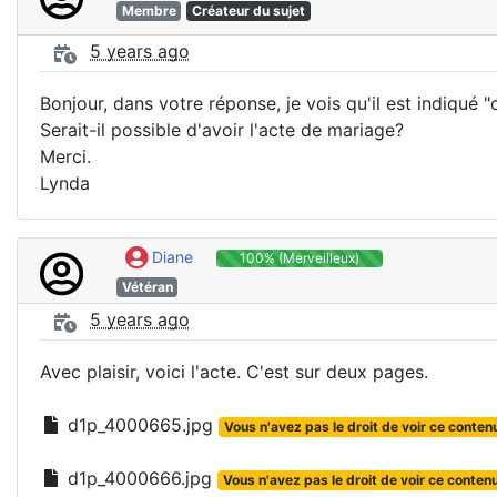
Membre
Créateur du sujet
5 years ago
Bonjour, dans votre réponse, je vois qu'il est indiqué "
Serait-il possible d'avoir l'acte de mariage?
Merci.
Lynda
Diane
100% (Merveilleux)
Vétéran
5 years ago
Avec plaisir, voici l'acte. C'est sur deux pages.
d1p_4000665.jpg
Vous n'avez pas le droit de voir ce conten
d1p_4000666.jpg
Vous n'avez pas le droit de voir ce conten