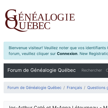
Bienvenue visiteur! Veuillez noter que vos identifiant
forum, veuillez cliquer sur
Connexion
.
New Registratio
Forum de Généalogie Québec
Rechercher
C
Forum de Généalogie Québec
Français
Questions 
Jos-Arthur Coté et M-Anna Létourneau - M