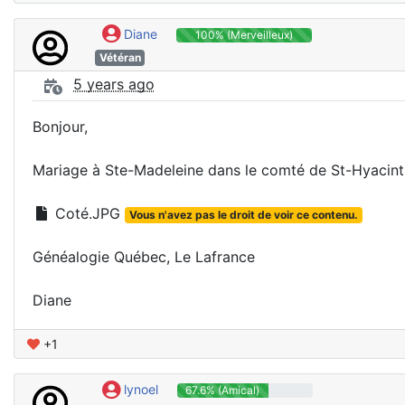
Diane
100% (Merveilleux)
Vétéran
5 years ago
Bonjour,
Mariage à Ste-Madeleine dans le comté de St-Hyacint
Coté.JPG
Vous n'avez pas le droit de voir ce contenu.
Généalogie Québec, Le Lafrance
Diane
+1
lynoel
67.6% (Amical)