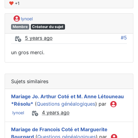
+1
lynoel
Membre
Créateur du sujet
#5
5 years ago
un gros merci.
Sujets similaires
Mariage Jo. Arthur Coté et M. Anne Létouneau
*Résolu*
(
Questions généalogiques
) par
4 years ago
lynoel
Mariage de Francois Coté et Marguerite
Bourgard
(
Questions généalogiques
) par