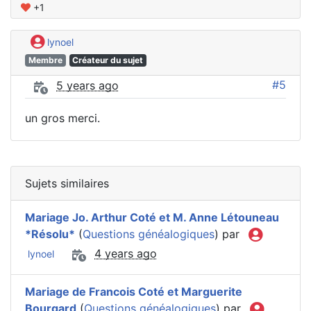
+1
lynoel
Membre
Créateur du sujet
#5
5 years ago
un gros merci.
Sujets similaires
Mariage Jo. Arthur Coté et M. Anne Létouneau
*Résolu*
(
Questions généalogiques
) par
4 years ago
lynoel
Mariage de Francois Coté et Marguerite
Bourgard
(
Questions généalogiques
) par