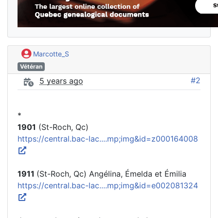
Marcotte_S
Vétéran
#2
5 years ago
*
1901
(St-Roch, Qc)
https://central.bac-lac....mp;img&id=z000164008
1911
(St-Roch, Qc) Angélina, Émelda et Émilia
https://central.bac-lac....mp;img&id=e002081324