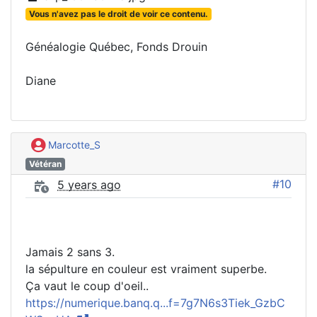
Vous n'avez pas le droit de voir ce contenu.
Généalogie Québec, Fonds Drouin
Diane
Marcotte_S
Vétéran
#10
5 years ago
Jamais 2 sans 3.
la sépulture en couleur est vraiment superbe.
Ça vaut le coup d'oeil..
https://numerique.banq.q...f=7g7N6s3Tiek_GzbC