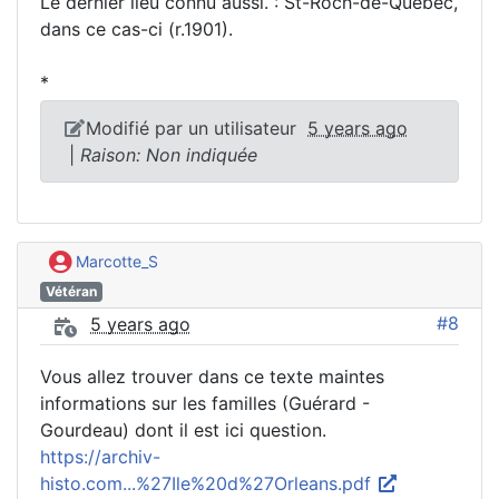
Le dernier lieu connu aussi. : St-Roch-de-Québec,
dans ce cas-ci (r.1901).
*
Modifié par un utilisateur
5 years ago
|
Raison: Non indiquée
Marcotte_S
Vétéran
#8
5 years ago
Vous allez trouver dans ce texte maintes
informations sur les familles (Guérard -
Gourdeau) dont il est ici question.
https://archiv-
histo.com...%27Ile%20d%27Orleans.pdf