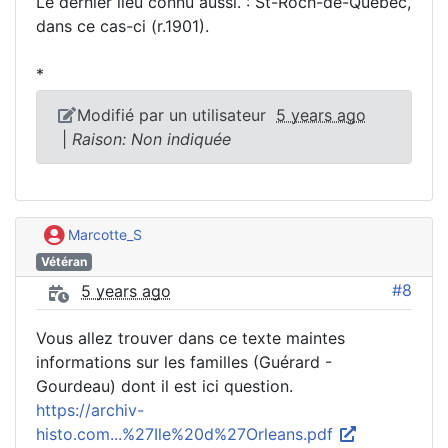
Le dernier lieu connu aussi. : St-Roch-de-Québec,
dans ce cas-ci (r.1901).
*
Modifié par un utilisateur
5 years ago
|
Raison: Non indiquée
Marcotte_S
Vétéran
#8
5 years ago
Vous allez trouver dans ce texte maintes
informations sur les familles (Guérard -
Gourdeau) dont il est ici question.
https://archiv-
histo.com...%27Ile%20d%27Orleans.pdf