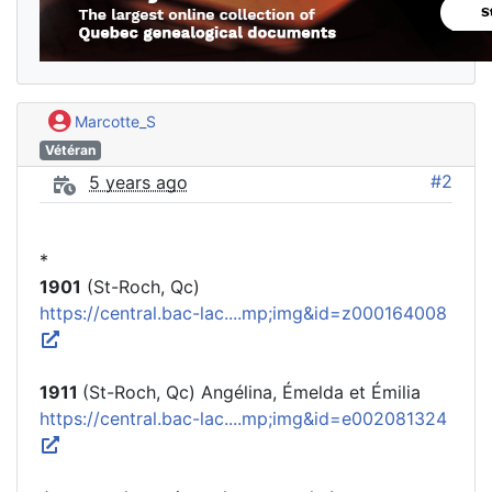
Marcotte_S
Vétéran
#2
5 years ago
*
1901
(St-Roch, Qc)
https://central.bac-lac....mp;img&id=z000164008
1911
(St-Roch, Qc) Angélina, Émelda et Émilia
https://central.bac-lac....mp;img&id=e002081324