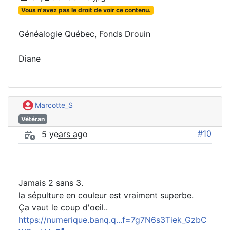
Vous n'avez pas le droit de voir ce contenu.
Généalogie Québec, Fonds Drouin
Diane
Marcotte_S
Vétéran
#10
5 years ago
Jamais 2 sans 3.
la sépulture en couleur est vraiment superbe.
Ça vaut le coup d'oeil..
https://numerique.banq.q...f=7g7N6s3Tiek_GzbC