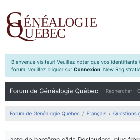
Bienvenue visiteur! Veuillez noter que vos identifiant
forum, veuillez cliquer sur
Connexion
.
New Registratio
Forum de Généalogie Québec
Rechercher
C
Forum de Généalogie Québec
Français
Questions 
acte de baptême d'Ida Deslauriers, plus frèr