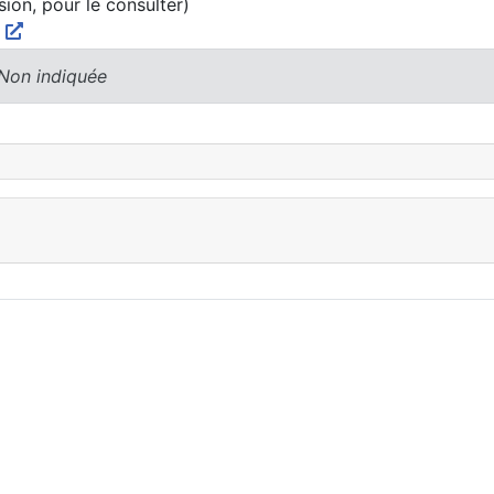
sion, pour le consulter)
y
 Non indiquée