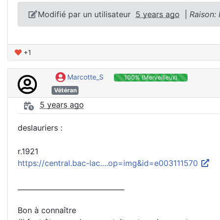
Modifié par un utilisateur
5 years ago
|
Raison:
+1
Marcotte_S
100% (Merveilleux)
Vétéran
5 years ago
deslauriers :
r.1921
https://central.bac-lac....op=img&id=e003111570
_______________________________
Bon à connaître