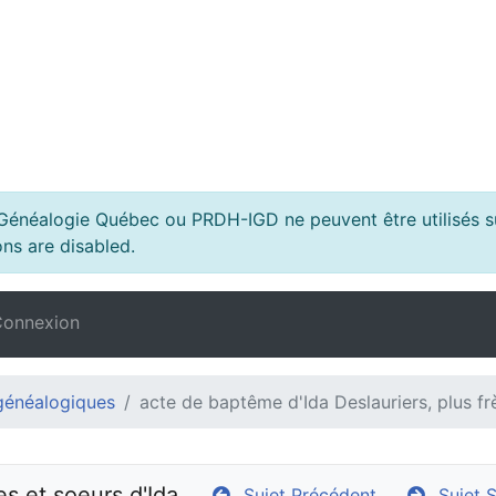
s Généalogie Québec ou PRDH-IGD ne peuvent être utilisés su
ns are disabled.
onnexion
généalogiques
acte de baptême d'Ida Deslauriers, plus fr
es et soeurs d'Ida
Sujet Précédent
Sujet S