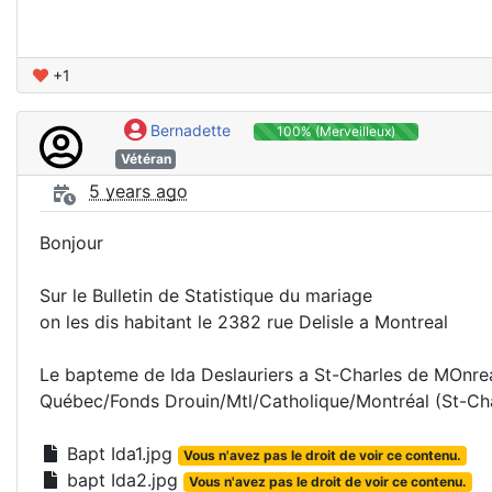
+1
Bernadette
100% (Merveilleux)
Vétéran
5 years ago
Bonjour
Sur le Bulletin de Statistique du mariage
on les dis habitant le 2382 rue Delisle a Montreal
Le bapteme de Ida Deslauriers a St-Charles de MOnre
Québec/Fonds Drouin/Mtl/Catholique/Montréal (St-Ch
Bapt Ida1.jpg
Vous n'avez pas le droit de voir ce contenu.
bapt Ida2.jpg
Vous n'avez pas le droit de voir ce contenu.