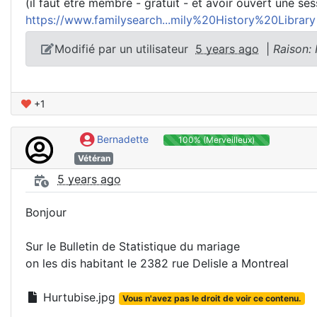
(il faut être membre - gratuit - et avoir ouvert une ses
https://www.familysearch...mily%20History%20Librar
Modifié par un utilisateur
5 years ago
|
Raison:
+1
Bernadette
100% (Merveilleux)
Vétéran
5 years ago
Bonjour
Sur le Bulletin de Statistique du mariage
on les dis habitant le 2382 rue Delisle a Montreal
Hurtubise.jpg
Vous n'avez pas le droit de voir ce contenu.