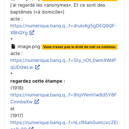
j'ai regardé les «anonymes». Et ce sont des
baptêmes («à domicile»)
acte :
https://numerique.banq.q...f=druIoKg5gDEQ9QF-
XBhQYg
*
image.png
Vous n'avez pas le droit de voir ce contenu.
acte :
https://numerique.banq.q...f=Gty_nOt_0wm4WdP
qUDdwLw
*
regardez cette étampe :
(1918)
https://numerique.banq.q...f=9tqVNmViw8d5Y8F
CmnbeXw
et
(1917)
https://numerique.banq.q...f=hLcR4ahGumUxcZEl