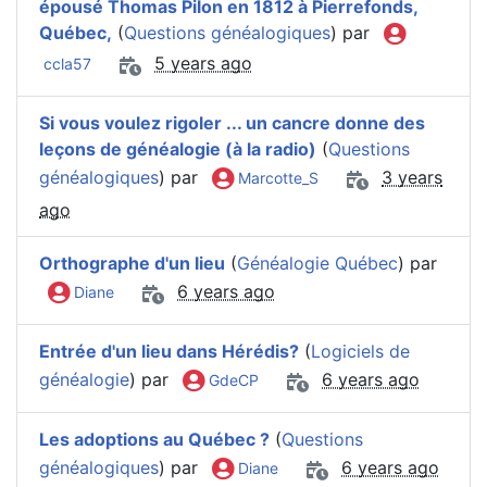
épousé Thomas Pilon en 1812 à Pierrefonds,
Québec,
(
Questions généalogiques
) par
5 years ago
ccla57
Si vous voulez rigoler ... un cancre donne des
leçons de généalogie (à la radio)
(
Questions
généalogiques
) par
3 years
Marcotte_S
ago
Orthographe d'un lieu
(
Généalogie Québec
) par
6 years ago
Diane
Entrée d'un lieu dans Hérédis?
(
Logiciels de
généalogie
) par
6 years ago
GdeCP
Les adoptions au Québec ?
(
Questions
généalogiques
) par
6 years ago
Diane