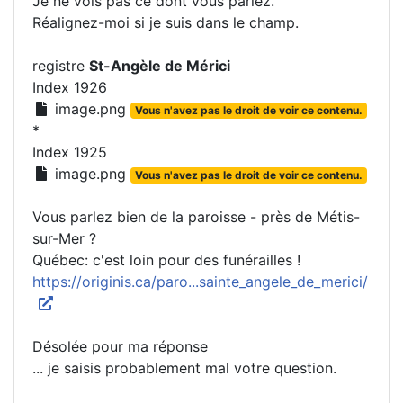
Je ne vois pas ce dont vous parlez.
Réalignez-moi si je suis dans le champ.
registre
St-Angèle de Mérici
Index 1926
image.png
Vous n'avez pas le droit de voir ce contenu.
*
Index 1925
image.png
Vous n'avez pas le droit de voir ce contenu.
Vous parlez bien de la paroisse - près de Métis-
sur-Mer ?
Québec: c'est loin pour des funérailles !
https://originis.ca/paro...sainte_angele_de_merici/
Désolée pour ma réponse
... je saisis probablement mal votre question.