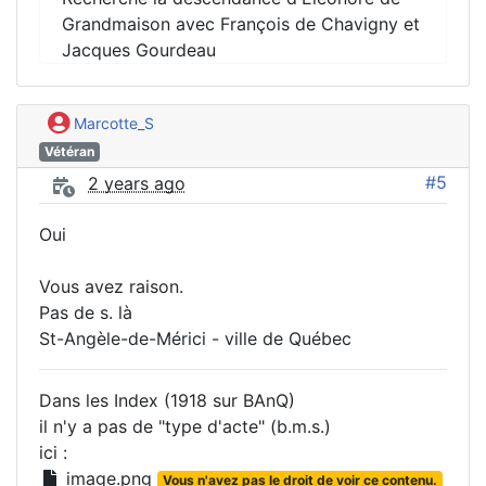
Grandmaison avec François de Chavigny et
Jacques Gourdeau
Marcotte_S
Vétéran
#5
2 years ago
Oui
Vous avez raison.
Pas de s. là
St-Angèle-de-Mérici - ville de Québec
Dans les Index (1918 sur BAnQ)
il n'y a pas de "type d'acte" (b.m.s.)
ici :
image.png
Vous n'avez pas le droit de voir ce contenu.