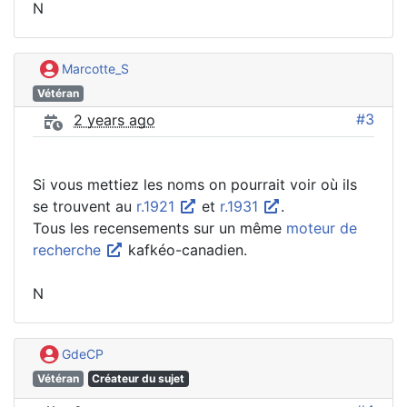
N
Marcotte_S
Vétéran
#3
2 years ago
Si vous mettiez les noms on pourrait voir où ils
se trouvent au
r.1921
et
r.1931
.
Tous les recensements sur un même
moteur de
recherche
kafkéo-canadien.
N
GdeCP
Vétéran
Créateur du sujet