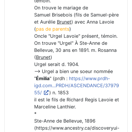
témoin.
On trouve le mariage de
Samuel Brisebois (fils de Samuel-père
et Aurélie
Brunet
) avec Anna Lavoie
(
pas de parents
)
Oncle "Urgel Lavoie" présent, témoin.
On trouve "Urgel" À Ste-Anne de
Bellevue, 30 ans en 1891. m. Rosanna
(
Brunet
)
Urgel serait d. 1904.
--> Urgel a bien une soeur nommée
"
Émilia
" (prdh :
https://www.prdh-
igd.com...PRDH/ASCENDANCE/37979
55/
) n. 1853
il est le fils de Richard Regis Lavoie et
Marceline Lanthier.
*
Ste-Anne de Bellevue, 1896
(https://www.ancestry.ca/discoveryui-