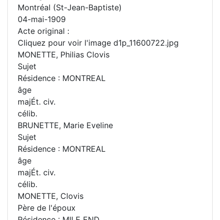
Montréal (St-Jean-Baptiste)
04-mai-1909
Acte original :
Cliquez pour voir l'image d1p_11600722.jpg
MONETTE, Philias Clovis
Sujet
Résidence : MONTREAL
âge
majÉt. civ.
célib.
BRUNETTE, Marie Eveline
Sujet
Résidence : MONTREAL
âge
majÉt. civ.
célib.
MONETTE, Clovis
Père de l'époux
Résidence : MILE END