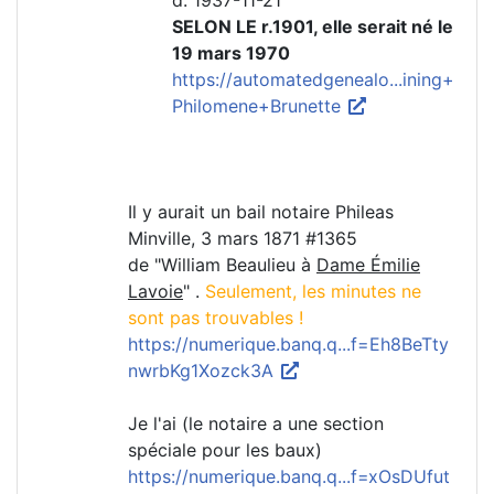
d. 1937-11-21
SELON LE r.1901, elle serait né le
19 mars 1970
https://automatedgenealo...ining+
Philomene+Brunette
Il y aurait un bail notaire Phileas
Minville, 3 mars 1871 #1365
de "William Beaulieu à
Dame Émilie
Lavoie
" .
Seulement, les minutes ne
sont pas trouvables !
https://numerique.banq.q...f=Eh8BeTty
nwrbKg1Xozck3A
Je l'ai (le notaire a une section
spéciale pour les baux)
https://numerique.banq.q...f=xOsDUfut