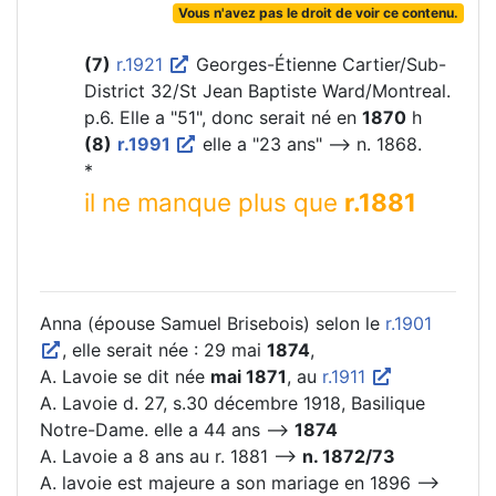
Vous n'avez pas le droit de voir ce contenu.
(7)
r.1921
Georges-Étienne Cartier/Sub-
District 32/St Jean Baptiste Ward/Montreal.
p.6. Elle a "51", donc serait né en
1870
h
(8)
r.1991
elle a "23 ans" --> n. 1868.
*
il ne manque plus que
r.1881
Anna (épouse Samuel Brisebois) selon le
r.1901
, elle serait née : 29 mai
1874
,
A. Lavoie se dit née
mai 1871
, au
r.1911
A. Lavoie d. 27, s.30 décembre 1918, Basilique
Notre-Dame. elle a 44 ans -->
1874
A. Lavoie a 8 ans au r. 1881 -->
n. 1872/73
A. lavoie est majeure a son mariage en 1896 -->