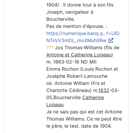
1904) . Il donne tout à son fils
Joseph, navigateur à
Boucherville.
Pas de mention d'épouse. :
https://numerique.banq.q...f=UlD
NTnVV3mDL_moXMuhXRw
???
Jos Thomas-Williams (fils de
Antoine et Catherine Loiseau
)
m. 1863-02-16 ND Mtl
Emma Rochon (Louis Rochon et
Josèphe Robert-Lamouche
ok. Antoine William (Frs et
Charlotte Cédineau) m.
1832
-03-
05,Boucherville
Catherine
Loiseau
Je ne sais pas qui est cet Antoine
Thomas Williams. Ce ne peut être
le père, le test. date de 1904.