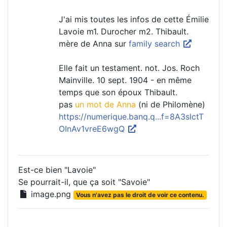
J'ai mis toutes les infos de cette Émilie
Lavoie m1. Durocher m2. Thibault.
mère de Anna sur
family search
Elle fait un testament. not. Jos. Roch
Mainville. 10 sept. 1904 - en même
temps que son époux Thibault.
pas
un mot de Anna
(ni de Philomène)
https://numerique.banq.q...f=8A3slctT
OInAv1vreE6wgQ
Est-ce bien "Lavoie"
Se pourrait-il, que ça soit "Savoie"
image.png
Vous n'avez pas le droit de voir ce contenu.