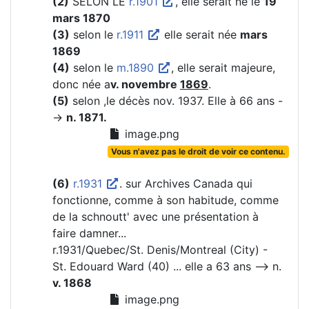
(2)
SELON LE
r.1901
, elle serait né le
19
mars 1870
(3)
selon le
r.1911
elle serait née
mars
1869
(4)
selon le
m.1890
, elle serait majeure,
donc née a
v. novembre
1869
.
(5)
selon ,le décès nov. 1937. Elle à 66 ans -
->
n. 1871.
image.png
Vous n'avez pas le droit de voir ce contenu.
(6)
r.1931
. sur Archives Canada qui
fonctionne, comme à son habitude, comme
de la schnoutt' avec une présentation à
faire damner...
r.1931/Quebec/St. Denis/Montreal (City) -
St. Edouard Ward (40) ... elle a 63 ans --> n.
v. 1868
image.png