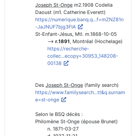
Joseph St-Onge
m2.1908 Codelia
Daoust (m1. Catherine Everett)
https://numerique.banq.q...f=mZNZ81n
-JaJNUF7bjg3FIA
St-Enfant-Jésus, Mtl. m.1868-10-05
-->
r.1891
, Montréal (Hochelage)
https://recherche-
collec...ecopy=30953_148208-
00138
Des
Joseph St-Onge
(family search)
https://www.familysearch...tt&q.surnam
e=st-onge
Selon le BSQ décès :
Philomène St-Onge (épouse Brunet)
n. 1871-03-27