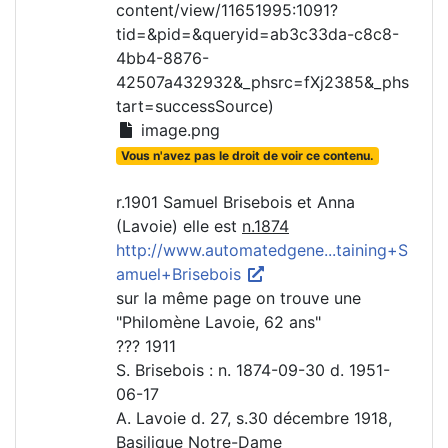
content/view/11651995:1091?
tid=&pid=&queryid=ab3c33da-c8c8-
4bb4-8876-
42507a432932&_phsrc=fXj2385&_phs
tart=successSource)
image.png
Vous n'avez pas le droit de voir ce contenu.
r.1901 Samuel Brisebois et Anna
(Lavoie) elle est
n.1874
http://www.automatedgene...taining+S
amuel+Brisebois
sur la même page on trouve une
"Philomène Lavoie, 62 ans"
??? 1911
S. Brisebois : n. 1874-09-30 d. 1951-
06-17
A. Lavoie d. 27, s.30 décembre 1918,
Basilique Notre-Dame