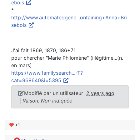
ebois
*
http://www.automatedgene...ontaining+Anna+Bri
sebois
J'ai fait 1869, 1870, 186+71
pour chercher "Marie Philomène" (illégitime...(n.
en mars)
https://www.familysearch...-T?
cat=968640&i=5395
Modifié par un utilisateur
2 years ago
|
Raison: Non indiquée
+1