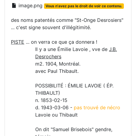
image.png
Vous n'avez pas le droit de voir ce contenu.
des noms patentés comme "St-Onge Desrosiers"
... c'est signe souvent d'illégitimité.
PISTE
... on verra ce que ça donnera !
Il y a une Émilie Lavoie , vve de
J.B.
Desrochers
m2. 1904, Montréal.
avec Paul Thibault.
POSSIBILITÉ : ÉMILIE LAVOIE ( ÉP.
THIBAULT)
n. 1853-02-15
d. 1943-03-06 -
pas trouvé de nécro
Lavoie ou Thibault
On dit "Samuel Brisebois" gendre,