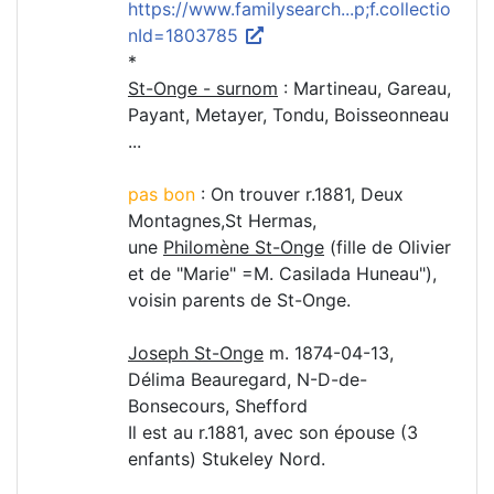
https://www.familysearch...p;f.collectio
nId=1803785
*
St-Onge - surnom
: Martineau, Gareau,
Payant, Metayer, Tondu, Boisseonneau
...
pas bon
: On trouver r.1881, Deux
Montagnes,St Hermas,
une
Philomène St-Onge
(fille de Olivier
et de "Marie" =M. Casilada Huneau"),
voisin parents de St-Onge.
Joseph St-Onge
m. 1874-04-13,
Délima Beauregard, N-D-de-
Bonsecours, Shefford
Il est au r.1881, avec son épouse (3
enfants) Stukeley Nord.