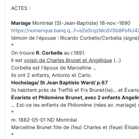
ACTES :
Mariage
Montréal (St-Jean-Baptiste) 18-nov.-1890
https://numerique.banq.q...f=eZeSrqzMcdVSb8PoNJ
témoin de l'épouse : Ricardo Corbello/Corbella (signe
*
On trouve
R. Corbella
au r.1891.
Il est
voisin de Charles Brunet et Angélique
(...)
Corbella est l'époux de Marcelline ...
Ils ont 2 enfants, Antonio et Carlo.
Hochelaga/ St Jean Baptiste Ward/ p.67
Ils habitent près de Trefflé et Frs Brunet(te)... et Évaris
Évariste et Philomène Brunet, avec 2 enfants Angelina
... Est-ce les enfants de Philomène (nées av. mariage)
*
m. 1882-05-01 ND Montréal
Marcelline Brunet fille de (feu) Charles et (feue) Élisa
*