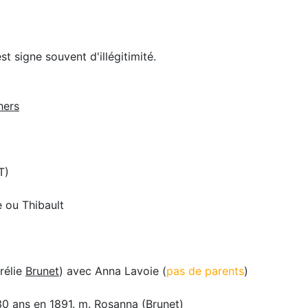
 signe souvent d'illégitimité.
hers
T)
 ou Thibault
rélie
Brunet
) avec Anna Lavoie (
pas de parents
)
30 ans en 1891. m. Rosanna (
Brunet
)