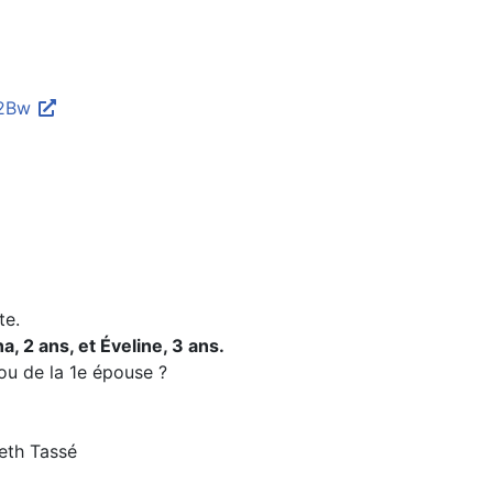
42Bw
)
te.
, 2 ans, et Éveline, 3 ans.
 ou de la 1e épouse ?
beth Tassé