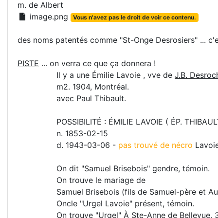
m. de Albert
image.png
Vous n'avez pas le droit de voir ce contenu.
des noms patentés comme "St-Onge Desrosiers" ... c'est
PISTE
... on verra ce que ça donnera !
Il y a une Émilie Lavoie , vve de
J.B. Desroc
m2. 1904, Montréal.
avec Paul Thibault.
POSSIBILITÉ : ÉMILIE LAVOIE ( ÉP. THIBAUL
n. 1853-02-15
d. 1943-03-06 -
pas trouvé de nécro
Lavoie
On dit "Samuel Brisebois" gendre, témoin.
On trouve le mariage de
Samuel Brisebois (fils de Samuel-père et Au
Oncle "Urgel Lavoie" présent, témoin.
On trouve "Urgel" À Ste-Anne de Bellevue, 