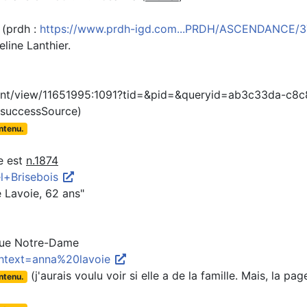
 (prdh :
https://www.prdh-igd.com...PRDH/ASCENDANCE/
eline Lanthier.
ntent/view/11651995:1091?tid=&pid=&queryid=ab3c33da-c8
successSource)
ontenu.
le est
n.1874
l+Brisebois
 Lavoie, 62 ans"
ique Notre-Dame
rchtext=anna%20lavoie
(j'aurais voulu voir si elle a de la famille. Mais, la pag
ontenu.