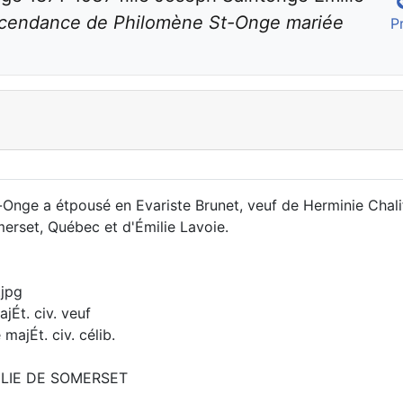
ascendance de Philomène St-Onge mariée 
P
nge a étpousé en Evariste Brunet, veuf de Herminie Chalifo
erset, Québec et d'Émilie Lavoie.
.jpg
Ét. civ. veuf
jÉt. civ. célib.
JULIE DE SOMERSET