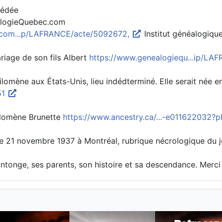
cédée
ealogieQuebec.com
com...p/LAFRANCE/acte/5092672,
Institut généalogiq
age de son fils Albert
https://www.genealogiequ...ip/L
ilomène aux États-Unis, lieu indédterminé. Elle serait née 
51
hilomène Brunette
https://www.ancestry.ca/...-e011622032
 le 21 novembre 1937 à Montréal, rubrique nécrologique du
ntonge, ses parents, son histoire et sa descendance. Merci