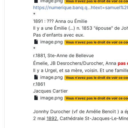
image.png
Vous n'avez pas le droit de voir ce c
https://numerique.banq.q...htext=samuel%2
*
1891 : ??? Anna ou Émilie
Il y a une Émilie (...) n. 1853 "épouse" de
Pas d'enfants avec eux.
image.png
Vous n'avez pas le droit de voir ce c
*
r.1881, Ste-Anne de Bellevue
Émelie, JB Desrochers/Durocher, Anna
pas 
Il y a Urgel, et sa mère, voisin. Et une famill
image.png
Vous n'avez pas le droit de voir ce c
r.1861
Jacques Cartier
image.png
Vous n'avez pas le droit de voir ce c
Jonnhy Durocher (vf de Amélie Benoït ) a é
2 mai
1892
, Cathédrale St-Jacques-Le-Min