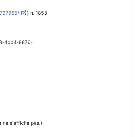
3797955/
) n. 1853
c8-4bb4-8876-
e ne s'affiche pas.)