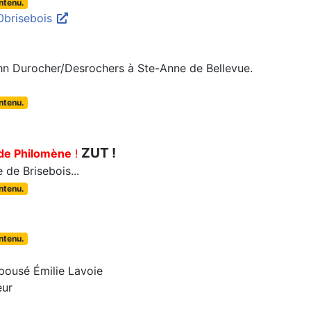
ontenu.
0brisebois
 John Durocher/Desrochers à Ste-Anne de Bellevue.
ontenu.
ZUT !
de Philomène
!
e de Brisebois...
ontenu.
ontenu.
pousé Émilie Lavoie
eur