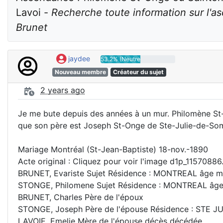
Lavoi - 
Recherche toute information sur l'
Brunet
jaydee
53.2% (Neutre)
Nouveau membre
Créateur du sujet
2 years ago
Je me bute depuis des années à un mur. Philomène St-O
que son père est Joseph St-Onge de Ste-Julie-de-Som
Mariage Montréal (St-Jean-Baptiste) 18-nov.-1890
Acte original : Cliquez pour voir l'image d1p_11570886
BRUNET, Evariste Sujet Résidence : MONTREAL âge maj
STONGE, Philomene Sujet Résidence : MONTREAL âge ma
BRUNET, Charles Père de l'époux
STONGE, Joseph Père de l'épouse Résidence : STE 
LAVOIE, Emelie Mère de l'épouse décès décédée