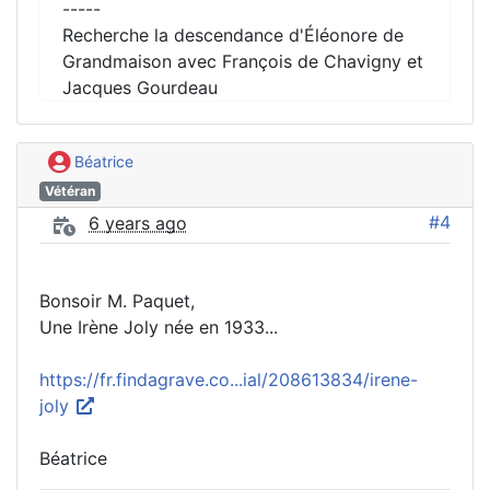
-----
Recherche la descendance d'Éléonore de
Grandmaison avec François de Chavigny et
Jacques Gourdeau
Béatrice
Vétéran
#4
6 years ago
Bonsoir M. Paquet,
Une Irène Joly née en 1933...
https://fr.findagrave.co...ial/208613834/irene-
joly
Béatrice