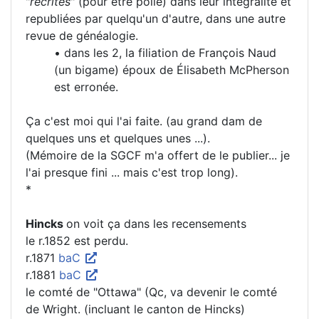
"
récrites
" (pour être polie) dans leur intégralité et
republiées par quelqu'un d'autre, dans une autre
revue de généalogie.
• dans les 2, la filiation de François Naud
(un bigame) époux de Élisabeth McPherson
est erronée.
Ça c'est moi qui l'ai faite. (au grand dam de
quelques uns et quelques unes ...).
(Mémoire de la SGCF m'a offert de le publier... je
l'ai presque fini ... mais c'est trop long).
*
Hincks
on voit ça dans les recensements
le r.1852 est perdu.
r.1871
baC
r.1881
baC
le comté de "Ottawa" (Qc, va devenir le comté
de Wright. (incluant le canton de Hincks)