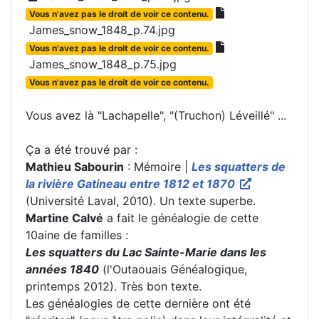
Vous n'avez pas le droit de voir ce contenu.
James_snow_1848_p.74.jpg
Vous n'avez pas le droit de voir ce contenu.
James_snow_1848_p.75.jpg
Vous n'avez pas le droit de voir ce contenu.
Vous avez là "Lachapelle", "(Truchon) Léveillé" ...
Ça a été trouvé par :
Mathieu Sabourin
: Mémoire |
Les squatters de
la rivière Gatineau entre 1812 et 1870
(Université Laval, 2010). Un texte superbe.
Martine Calvé
a fait le généalogie de cette
10aine de familles :
Les squatters du Lac Sainte-Marie dans les
années 1840
(l'Outaouais Généalogique,
printemps 2012). Très bon texte.
Les généalogies de cette dernière ont été