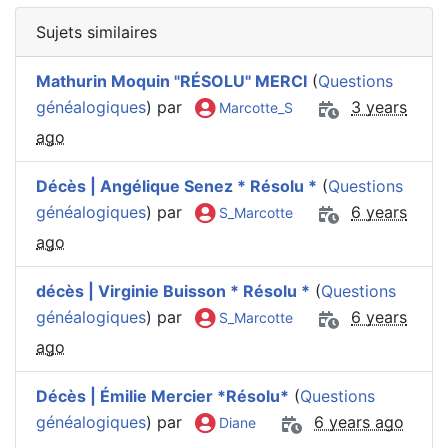
Sujets similaires
Mathurin Moquin "RÉSOLU" MERCI
(
Questions
généalogiques
) par
3 years
Marcotte_S
ago
Décès | Angélique Senez * Résolu *
(
Questions
généalogiques
) par
6 years
S_Marcotte
ago
décès | Virginie Buisson * Résolu *
(
Questions
généalogiques
) par
6 years
S_Marcotte
ago
Décès | Émilie Mercier *Résolu*
(
Questions
généalogiques
) par
6 years ago
Diane