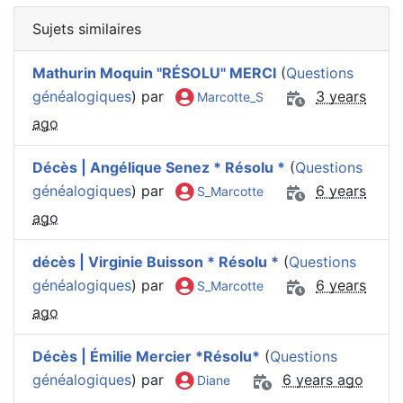
Sujets similaires
Mathurin Moquin "RÉSOLU" MERCI
(
Questions
généalogiques
) par
3 years
Marcotte_S
ago
Décès | Angélique Senez * Résolu *
(
Questions
généalogiques
) par
6 years
S_Marcotte
ago
décès | Virginie Buisson * Résolu *
(
Questions
généalogiques
) par
6 years
S_Marcotte
ago
Décès | Émilie Mercier *Résolu*
(
Questions
généalogiques
) par
6 years ago
Diane