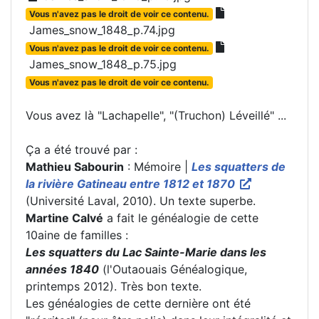
Vous n'avez pas le droit de voir ce contenu.
James_snow_1848_p.74.jpg
Vous n'avez pas le droit de voir ce contenu.
James_snow_1848_p.75.jpg
Vous n'avez pas le droit de voir ce contenu.
Vous avez là "Lachapelle", "(Truchon) Léveillé" ...
Ça a été trouvé par :
Mathieu Sabourin
: Mémoire |
Les squatters de
la rivière Gatineau entre 1812 et 1870
(Université Laval, 2010). Un texte superbe.
Martine Calvé
a fait le généalogie de cette
10aine de familles :
Les squatters du Lac Sainte-Marie dans les
années 1840
(l'Outaouais Généalogique,
printemps 2012). Très bon texte.
Les généalogies de cette dernière ont été