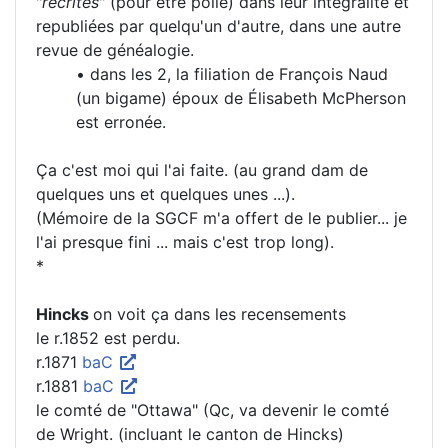
"
récrites
" (pour être polie) dans leur intégralité et
republiées par quelqu'un d'autre, dans une autre
revue de généalogie.
• dans les 2, la filiation de François Naud
(un bigame) époux de Élisabeth McPherson
est erronée.
Ça c'est moi qui l'ai faite. (au grand dam de
quelques uns et quelques unes ...).
(Mémoire de la SGCF m'a offert de le publier... je
l'ai presque fini ... mais c'est trop long).
*
Hincks
on voit ça dans les recensements
le r.1852 est perdu.
r.1871
baC
r.1881
baC
le comté de "Ottawa" (Qc, va devenir le comté
de Wright. (incluant le canton de Hincks)