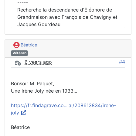
-----
Recherche la descendance d'Éléonore de
Grandmaison avec François de Chavigny et
Jacques Gourdeau
Béatrice
Vétéran
#4
6 years ago
Bonsoir M. Paquet,
Une Irène Joly née en 1933...
https://fr.findagrave.co...ial/208613834/irene-
joly
Béatrice