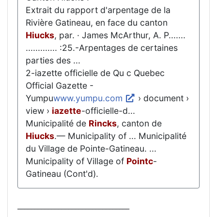
Extrait du rapport d'arpentage de la
Rivière Gatineau, en face du canton
Hiucks
, par. · James McArthur, A. P.......
............. :25.-Arpentages de certaines
parties des ...
2-iazette officielle de Qu c Quebec
Official Gazette -
Yumpu
www.yumpu.com
› document ›
view ›
iazette
-officielle-d...
Municipalité de
Rincks
, canton de
Hiucks
.— Municipality of ... Municipalité
du Village de Pointe-Gatineau. ...
Municipality of Village of
Pointc
-
Gatineau (Cont'd).
_________________________________