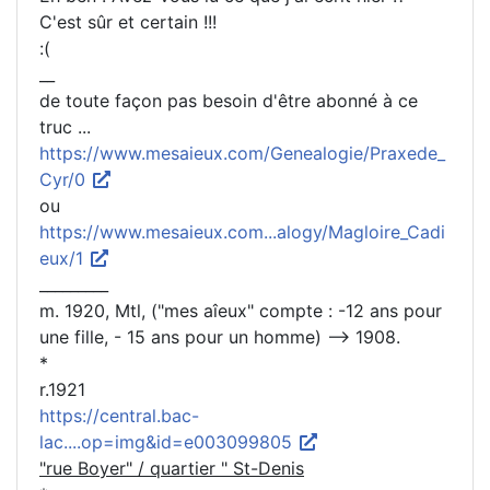
C'est sûr et certain !!!
:(
__
de toute façon pas besoin d'être abonné à ce
truc ...
https://www.mesaieux.com/Genealogie/Praxede_
Cyr/0
ou
https://www.mesaieux.com...alogy/Magloire_Cadi
eux/1
_________
m. 1920, Mtl, ("mes aîeux" compte : -12 ans pour
une fille, - 15 ans pour un homme) --> 1908.
*
r.1921
https://central.bac-
lac....op=img&id=e003099805
"rue Boyer" / quartier " St-Denis