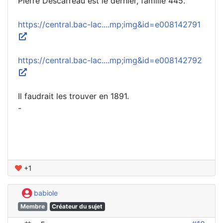
Pierre Descarreau est le dernier, famille 445.
https://central.bac-lac....mp;img&id=e008142791
https://central.bac-lac....mp;img&id=e008142792
Il faudrait les trouver en 1891.
-
+1
babiole
Membre
Créateur du sujet