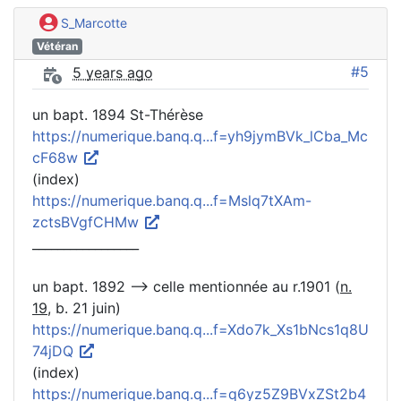
S_Marcotte
Vétéran
#5
5 years ago
un bapt. 1894 St-Thérèse
https://numerique.banq.q...f=yh9jymBVk_lCba_Mc
cF68w
(index)
https://numerique.banq.q...f=Mslq7tXAm-
zctsBVgfCHMw
_________________
un bapt. 1892 --> celle mentionnée au r.1901 (
n.
19
, b. 21 juin)
https://numerique.banq.q...f=Xdo7k_Xs1bNcs1q8U
74jDQ
(index)
https://numerique.banq.q...f=q6yz5Z9BVxZSt2b4