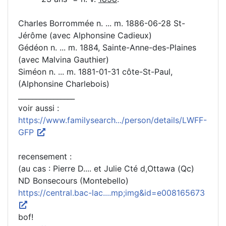
Charles Borrommée n. ... m. 1886-06-28 St-
Jérôme (avec Alphonsine Cadieux)
Gédéon n. ... m. 1884, Sainte-Anne-des-Plaines
(avec Malvina Gauthier)
Siméon n. ... m. 1881-01-31 côte-St-Paul,
(Alphonsine Charlebois)
________________
voir aussi :
https://www.familysearch.../person/details/LWFF-
GFP
recensement :
(au cas : Pierre D.... et Julie Cté d,Ottawa (Qc)
ND Bonsecours (Montebello)
https://central.bac-lac....mp;img&id=e008165673
bof!