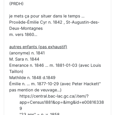
(PRDH)
je mets ça pour situer dans le temps ...
Proxède-Émilie Cyr n. 1842 , St-Augustin-des-
Deux-Montagnes
m. vers 1860...
autres enfants (pas exhaustif)
(anonyme) n. 1841
M. Sara n. 1844
Emerance n. 1846 ... m. 1881-01-03 (avec Louis
Taillon)
Mathilde n. 1848 d.1849
Émilie n. ... m. 1877-10-29 (avec Peter Hackett"
pas mention de veuvage...)
https://central.bac-lac.gc.ca/.item/?
app=Census1881&op=&img&id=e00816338
9
"23 ans" = n. v.
1858
.