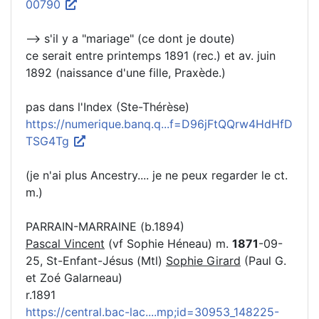
00790
--> s'il y a "mariage" (ce dont je doute)
ce serait entre printemps 1891 (rec.) et av. juin
1892 (naissance d'une fille, Praxède.)
pas dans l'Index (Ste-Thérèse)
https://numerique.banq.q...f=D96jFtQQrw4HdHfD
TSG4Tg
(je n'ai plus Ancestry.... je ne peux regarder le ct.
m.)
PARRAIN-MARRAINE (b.1894)
Pascal Vincent
(vf Sophie Héneau) m.
1871
-09-
25, St-Enfant-Jésus (Mtl)
Sophie Girard
(Paul G.
et Zoé Galarneau)
r.1891
https://central.bac-lac....mp;id=30953_148225-