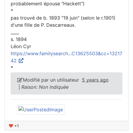
probablement épouse "Hackett")
*
pas trouvé de b. 1893 "19 juin" (selon le r.1901)
d'une fille de P. Descarreaux.
____
s. 1894
Léon Cyr
https://www.familysearch...C13625503&cc=13217
42
*
Modifié par un utilisateur
5 years ago
|
Raison: Non indiquée
+1