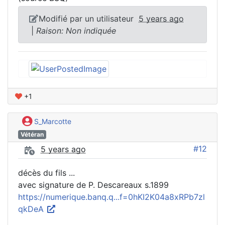
Modifié par un utilisateur
5 years ago
|
Raison: Non indiquée
+1
S_Marcotte
Vétéran
#12
5 years ago
décès du fils ...
avec signature de P. Descareaux s.1899
https://numerique.banq.q...f=0hKI2K04a8xRPb7zl
qkDeA