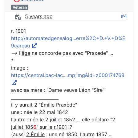
Vétéran
#4
5 years ago
r. 1901
http://automatedgenealog...erre%2C+D.+V.+D%E
9careau
--> l'
âge
ne concorde pas avec "Praxede" ...
*
image :
https://central.bac-lac....mp;img&id=z000174768
avec sa mère : "Dame veuve Léon "Sire"
______________________
il y aurait 2 "Émilie Praxède"
une : née le 22 mai 1842
l'autre : née le 2 juillet 1852 ...
elle déclare "2
juillet 185
6
" sur le r.1901
!?
(aussi
2 Émilie
: une né 1850, l'autre 1857 ...