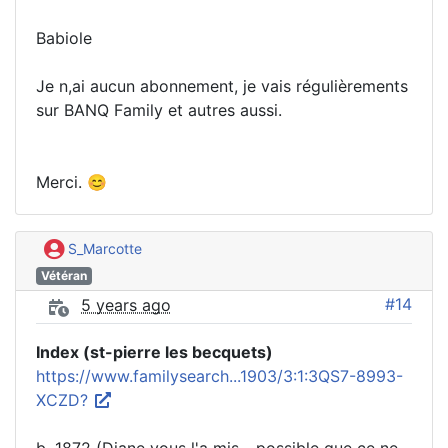
Babiole
Je n,ai aucun abonnement, je vais régulièrements
sur BANQ Family et autres aussi.
Merci. 😊
S_Marcotte
Vétéran
#14
5 years ago
Index (st-pierre les becquets)
https://www.familysearch...1903/3:1:3QS7-8993-
XCZD?
b. 1872 (Diane vous l'a mis... possible que ce ne