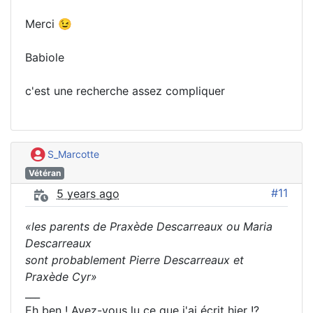
Merci 😉
Babiole
c'est une recherche assez compliquer
S_Marcotte
Vétéran
#11
5 years ago
«les parents de Praxède Descarreaux ou Maria
Descarreaux
sont probablement Pierre Descarreaux et
Praxède Cyr»
___
Eh ben ! Avez-vous lu ce que j'ai écrit hier !?