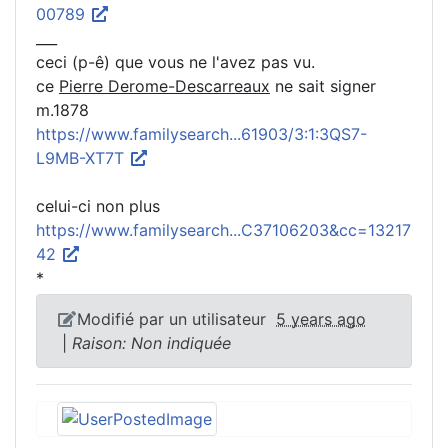
00789
___
ceci (p-ê) que vous ne l'avez pas vu.
ce
Pierre Derome-Descarreaux
ne sait signer
m.1878
https://www.familysearch...61903/3:1:3QS7-
L9MB-XT7T
celui-ci non plus
https://www.familysearch...C37106203&cc=13217
42
*
Modifié par un utilisateur
5 years ago
|
Raison: Non indiquée