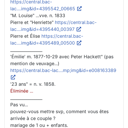
https://central.bac-
lac....img&id=4395542_00665
"M. Louise" ...vve. n. 1833
Pierre et "Henriette"
https://central.bac-
lac....img&id=4395440_00397
Pierre et Élise
https://central.bac-
lac....img&id=4395489_00500
________________
'Émilie' m. 1877-10-29 avec Peter Hackett" (pas
mention de veuvage...)
https://central.bac-lac....mp;img&id=e008163389
'23 ans" = n. v. 1858.
Éliminée ...
________________
Pas vu...
pouvez-vous mettre svp, comment vous êtes
arrivée à ce couple ?
mariage de 1 ou + enfants.