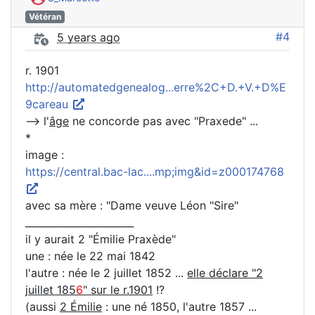
Vétéran
#4
5 years ago
r. 1901
http://automatedgenealog...erre%2C+D.+V.+D%E
9careau
--> l'
âge
ne concorde pas avec "Praxede" ...
*
image :
https://central.bac-lac....mp;img&id=z000174768
avec sa mère : "Dame veuve Léon "Sire"
______________________
il y aurait 2 "Émilie Praxède"
une : née le 22 mai 1842
l'autre : née le 2 juillet 1852 ...
elle déclare "2
juillet 185
6
" sur le r.1901
!?
(aussi
2 Émilie
: une né 1850, l'autre 1857 ...