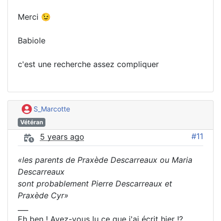
Merci 😉
Babiole
c'est une recherche assez compliquer
S_Marcotte
Vétéran
#11
5 years ago
«les parents de Praxède Descarreaux ou Maria
Descarreaux
sont probablement Pierre Descarreaux et
Praxède Cyr»
___
Eh ben ! Avez-vous lu ce que j'ai écrit hier !?