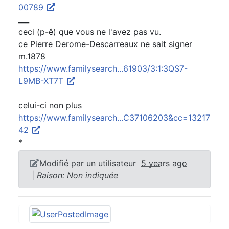
00789
___
ceci (p-ê) que vous ne l'avez pas vu.
ce
Pierre Derome-Descarreaux
ne sait signer
m.1878
https://www.familysearch...61903/3:1:3QS7-
L9MB-XT7T
celui-ci non plus
https://www.familysearch...C37106203&cc=13217
42
*
Modifié par un utilisateur
5 years ago
|
Raison: Non indiquée