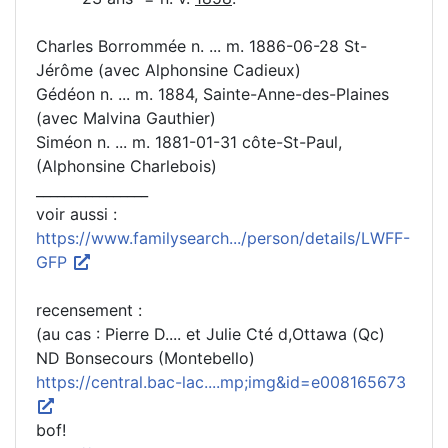
Charles Borrommée n. ... m. 1886-06-28 St-
Jérôme (avec Alphonsine Cadieux)
Gédéon n. ... m. 1884, Sainte-Anne-des-Plaines
(avec Malvina Gauthier)
Siméon n. ... m. 1881-01-31 côte-St-Paul,
(Alphonsine Charlebois)
________________
voir aussi :
https://www.familysearch.../person/details/LWFF-
GFP
recensement :
(au cas : Pierre D.... et Julie Cté d,Ottawa (Qc)
ND Bonsecours (Montebello)
https://central.bac-lac....mp;img&id=e008165673
bof!