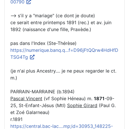
00790
--> s'il y a "mariage" (ce dont je doute)
ce serait entre printemps 1891 (rec.) et av. juin
1892 (naissance d'une fille, Praxède.)
pas dans l'Index (Ste-Thérèse)
https://numerique.banq.q...f=D96jFtQQrw4HdHfD
TSG4Tg
(je n'ai plus Ancestry.... je ne peux regarder le ct.
m.)
PARRAIN-MARRAINE (b.1894)
Pascal Vincent
(vf Sophie Héneau) m.
1871
-09-
25, St-Enfant-Jésus (Mtl)
Sophie Girard
(Paul G.
et Zoé Galarneau)
r.1891
https://central.bac-lac....mp;id=30953_148225-