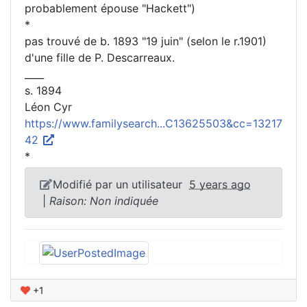
probablement épouse "Hackett")
*
pas trouvé de b. 1893 "19 juin" (selon le r.1901)
d'une fille de P. Descarreaux.
____
s. 1894
Léon Cyr
https://www.familysearch...C13625503&cc=13217
42
*
Modifié par un utilisateur
5 years ago
|
Raison: Non indiquée
+1