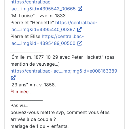
https://central.bac-
lac....img&id=4395542_00665
"M. Louise" ...vve. n. 1833
Pierre et "Henriette"
https://central.bac-
lac....img&id=4395440_00397
Pierre et Élise
https://central.bac-
lac....img&id=4395489_00500
________________
'Émilie' m. 1877-10-29 avec Peter Hackett" (pas
mention de veuvage...)
https://central.bac-lac....mp;img&id=e008163389
'23 ans" = n. v. 1858.
Éliminée ...
________________
Pas vu...
pouvez-vous mettre svp, comment vous êtes
arrivée à ce couple ?
mariage de 1 ou + enfants.