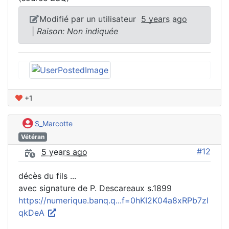
Modifié par un utilisateur
5 years ago
|
Raison: Non indiquée
+1
S_Marcotte
Vétéran
#12
5 years ago
décès du fils ...
avec signature de P. Descareaux s.1899
https://numerique.banq.q...f=0hKI2K04a8xRPb7zl
qkDeA