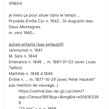
(PRDH)
je mets ça pour situer dans le temps ...
Proxède-Émilie Cyr n. 1842 , St-Augustin-des-
Deux-Montagnes
m. vers 1860...
autres enfants (pas exhaustif)
(anonyme) n. 1841
M. Sara n. 1844
Emerance n. 1846 ... m. 1881-01-03 (avec Louis
Taillon)
Mathilde n. 1848 d.1849
Émilie n. ... m. 1877-10-29 (avec Peter Hackett"
pas mention de veuvage...)
https://central.bac-lac.gc.ca/.item/?
app=Census1881&op=&img&id=e00816338
9
"23 ans" = n. v.
1858
.