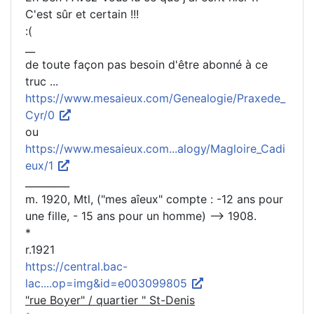
C'est sûr et certain !!!
:(
__
de toute façon pas besoin d'être abonné à ce
truc ...
https://www.mesaieux.com/Genealogie/Praxede_
Cyr/0
ou
https://www.mesaieux.com...alogy/Magloire_Cadi
eux/1
_________
m. 1920, Mtl, ("mes aîeux" compte : -12 ans pour
une fille, - 15 ans pour un homme) --> 1908.
*
r.1921
https://central.bac-
lac....op=img&id=e003099805
"rue Boyer" / quartier " St-Denis