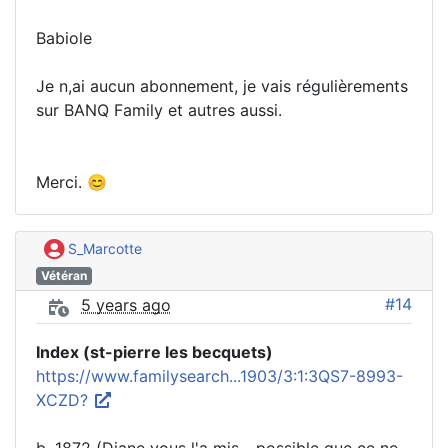
Babiole
Je n,ai aucun abonnement, je vais régulièrements
sur BANQ Family et autres aussi.
Merci. 😊
S_Marcotte
Vétéran
#14
5 years ago
Index (st-pierre les becquets)
https://www.familysearch...1903/3:1:3QS7-8993-
XCZD?
b. 1872 (Diane vous l'a mis... possible que ce ne