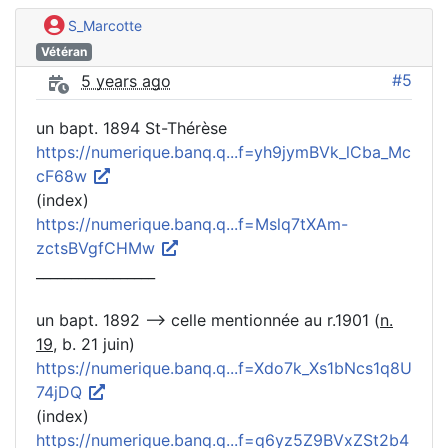
S_Marcotte
Vétéran
#5
5 years ago
un bapt. 1894 St-Thérèse
https://numerique.banq.q...f=yh9jymBVk_lCba_Mc
cF68w
(index)
https://numerique.banq.q...f=Mslq7tXAm-
zctsBVgfCHMw
_________________
un bapt. 1892 --> celle mentionnée au r.1901 (
n.
19
, b. 21 juin)
https://numerique.banq.q...f=Xdo7k_Xs1bNcs1q8U
74jDQ
(index)
https://numerique.banq.q...f=q6yz5Z9BVxZSt2b4