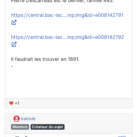
Pierre Descarreau est le dernier, famille 445.
https://central.bac-lac....mp;img&id=e008142791
https://central.bac-lac....mp;img&id=e008142792
Il faudrait les trouver en 1891.
-
+1
babiole
Membre
Créateur du sujet