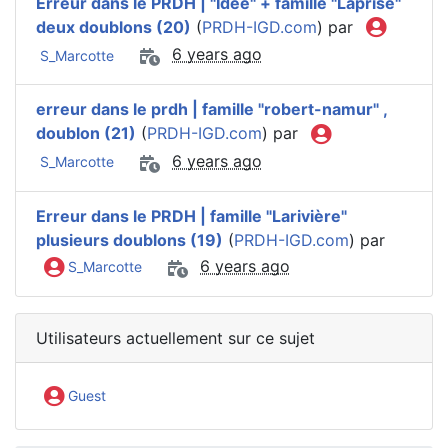
Erreur dans le PRDH | "Idée" + famille "Laprise"
deux doublons (20)
(
PRDH-IGD.com
) par
6 years ago
S_Marcotte
erreur dans le prdh | famille "robert-namur" ,
doublon (21)
(
PRDH-IGD.com
) par
6 years ago
S_Marcotte
Erreur dans le PRDH | famille "Larivière"
plusieurs doublons (19)
(
PRDH-IGD.com
) par
6 years ago
S_Marcotte
Utilisateurs actuellement sur ce sujet
Guest