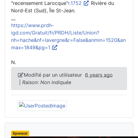
"recensement Larocque"
r.1752
Rivière du
Nord-Est (Sud), Île St-Jean.
__
https://www.prdh-
igd.com/Gratuit/fr/PRDH/Liste/Union?
nh=hache&nf=lavergne&r=False&anmin=1520&an
max=1849&pg=1
N.
Modifié par un utilisateur
6 years ago
|
Raison: Non indiquée
Sponsor