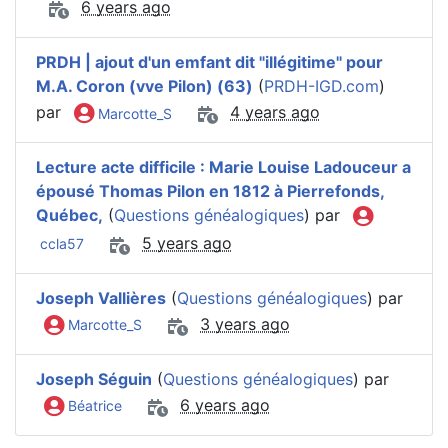
6 years ago
PRDH | ajout d'un emfant dit "illégitime" pour
M.A. Coron (vve Pilon) (63)
(
PRDH-IGD.com
)
par
4 years ago
Marcotte_S
Lecture acte difficile : Marie Louise Ladouceur a
épousé Thomas Pilon en 1812 à Pierrefonds,
Québec,
(
Questions généalogiques
) par
5 years ago
ccla57
Joseph Vallières
(
Questions généalogiques
) par
3 years ago
Marcotte_S
Joseph Séguin
(
Questions généalogiques
) par
6 years ago
Béatrice