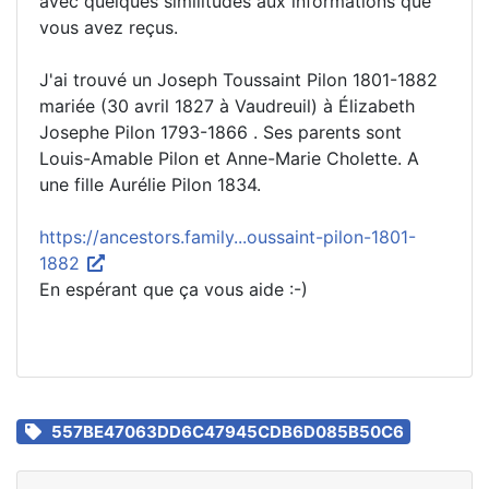
avec quelques similitudes aux informations que
vous avez reçus.
J'ai trouvé un Joseph Toussaint Pilon 1801-1882
mariée (30 avril 1827 à Vaudreuil) à Élizabeth
Josephe Pilon 1793-1866 . Ses parents sont
Louis-Amable Pilon et Anne-Marie Cholette. A
une fille Aurélie Pilon 1834.
https://ancestors.family...oussaint-pilon-1801-
1882
En espérant que ça vous aide :-)
557BE47063DD6C47945CDB6D085B50C6