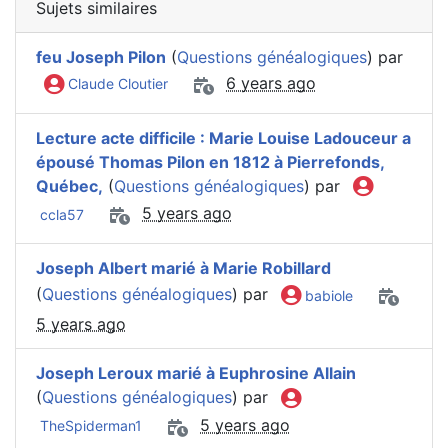
Sujets similaires
feu Joseph Pilon
(
Questions généalogiques
) par
6 years ago
Claude Cloutier
Lecture acte difficile : Marie Louise Ladouceur a
épousé Thomas Pilon en 1812 à Pierrefonds,
Québec,
(
Questions généalogiques
) par
5 years ago
ccla57
Joseph Albert marié à Marie Robillard
(
Questions généalogiques
) par
babiole
5 years ago
Joseph Leroux marié à Euphrosine Allain
(
Questions généalogiques
) par
5 years ago
TheSpiderman1