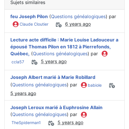
Sujets similaires
feu Joseph Pilon
(
Questions généalogiques
) par
6 years ago
Claude Cloutier
Lecture acte difficile : Marie Louise Ladouceur a
épousé Thomas Pilon en 1812 à Pierrefonds,
Québec,
(
Questions généalogiques
) par
5 years ago
ccla57
Joseph Albert marié à Marie Robillard
(
Questions généalogiques
) par
babiole
5 years ago
Joseph Leroux marié à Euphrosine Allain
(
Questions généalogiques
) par
5 years ago
TheSpiderman1