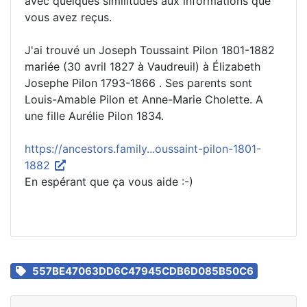
avec quelques similitudes aux informations que
vous avez reçus.
J'ai trouvé un Joseph Toussaint Pilon 1801-1882
mariée (30 avril 1827 à Vaudreuil) à Élizabeth
Josephe Pilon 1793-1866 . Ses parents sont
Louis-Amable Pilon et Anne-Marie Cholette. A
une fille Aurélie Pilon 1834.
https://ancestors.family...oussaint-pilon-1801-
1882
En espérant que ça vous aide :-)
557BE47063DD6C47945CDB6D085B50C6