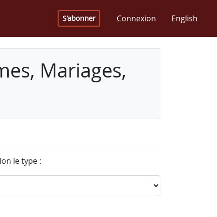
Connexion
English
S'abonner
mes, Mariages,
on le type :