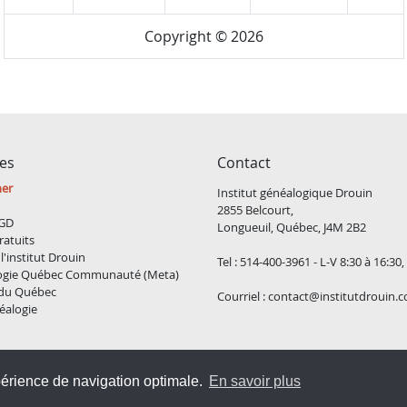
Copyright © 2026
ces
Contact
ner
Institut généalogique Drouin
2855 Belcourt,
GD
Longueuil, Québec, J4M 2B2
ratuits
l'institut Drouin
Tel : 514-400-3961 - L-V 8:30 à 16:30
ogie Québec Communauté (Meta)
 du Québec
Courriel :
contact@institutdrouin.
éalogie
Copyright
2026 Institut généalogique Drouin, Tous droits réservés
périence de navigation optimale.
En savoir plus