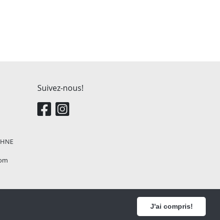
Suivez-nous!
, HNE
com
J'ai compris!