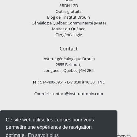
PRDH-IGD
Outils gratuits
Blog de l'institut Drouin
Généalogie Québec Communauté (Meta)
Maires du Québec
Clergénéalogie
Contact
Institut généalogique Drouin
2855 Belcourt,
Longueuil, Québec, J4M 2B2
Tel : 514-400-3961 - L-V 8:30 à 16:30, HNE
Courriel :
contact@institutdrouin.com
Suivez-nous!
Ce site web utilise les cookies pour vous
permettre une expérience de navigation
optimale.
En savoir plus
Copyright
2026 Institut généalogique Drouin, Tous droits réservés