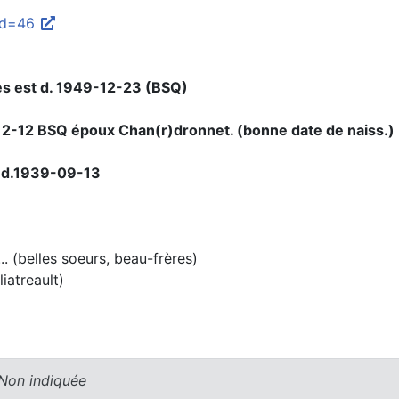
old=46
es est d. 1949-12-23 (BSQ)
12-12 BSQ époux Chan(r)dronnet. (bonne date de naiss.)
 d.1939-09-13
. (belles soeurs, beau-frères)
iatreault)
 Non indiquée