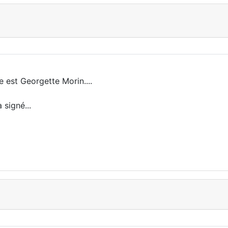
 est Georgette Morin....
 signé...