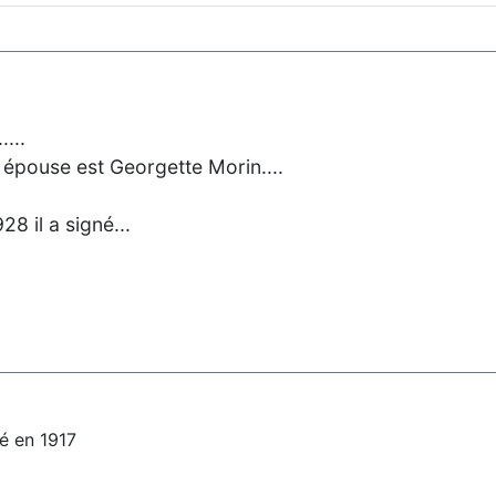
...
épouse est Georgette Morin....
8 il a signé...
né en 1917