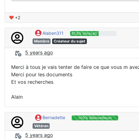
+2
Alaben311
61.6% (Amical)
Membre
Créateur du sujet
5 years ago
Merci à tous je vais tenter de faire ce que vous m av
Merci pour les documents
Et vos recherches
Alain
Bernadette
100% (Merveilleux)
Vétéran
5 years ago