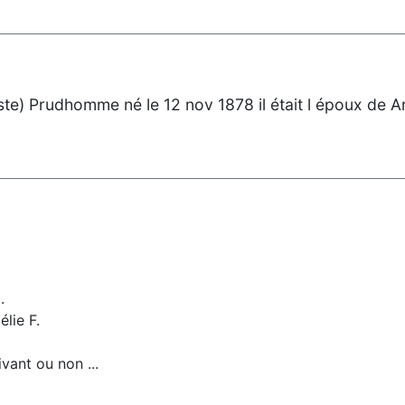
e) Prudhomme né le 12 nov 1878 il était l époux de Arze
.
élie F.
ivant ou non ...