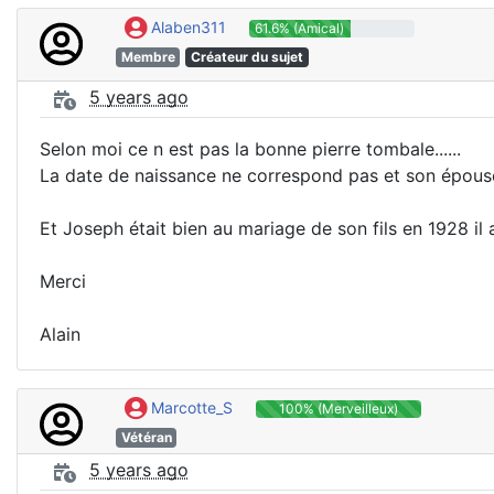
Alaben311
61.6% (Amical)
Membre
Créateur du sujet
5 years ago
Selon moi ce n est pas la bonne pierre tombale......
La date de naissance ne correspond pas et son épouse
Et Joseph était bien au mariage de son fils en 1928 il a
Merci
Alain
Marcotte_S
100% (Merveilleux)
Vétéran
5 years ago