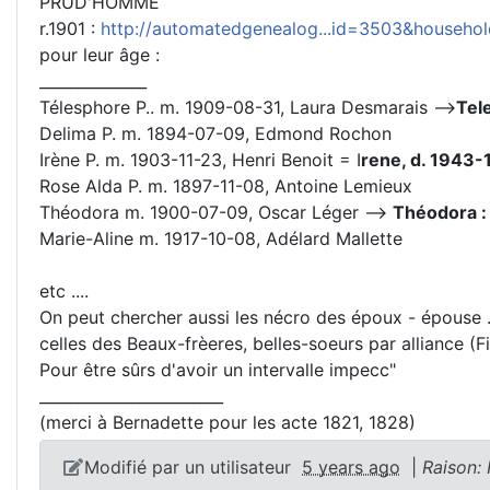
PRUD'HOMME
r.1901 :
http://automatedgenealog...id=3503&househ
pour leur âge :
______________
Télesphore P.. m. 1909-08-31, Laura Desmarais -->
Tel
Delima P. m. 1894-07-09, Edmond Rochon
Irène P. m. 1903-11-23, Henri Benoit = I
rene, d. 1943-
Rose Alda P. m. 1897-11-08, Antoine Lemieux
Théodora m. 1900-07-09, Oscar Léger -->
Théodora :
Marie-Aline m. 1917-10-08, Adélard Mallette
etc ....
On peut chercher aussi les nécro des époux - épouse ..
celles des Beaux-frèeres, belles-soeurs par alliance (Fil
Pour être sûrs d'avoir un intervalle impecc"
________________________
(merci à Bernadette pour les acte 1821, 1828)
Modifié par un utilisateur
5 years ago
|
Raison: