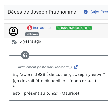
Décès de Joseph Prudhomme
Sujet Pré
Bernadette
100% (Merveilleux)
Vétéran
5 years ago
Initialement posté par : Marcotte_S
Et, l'acte m.1928 ( de Lucien), Joseph y est-il ?
(ça devrait être disponible - fonds drouin)
*
est-il présent au b.1921 (Maurice)