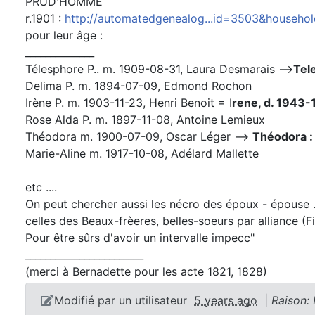
PRUD'HOMME
r.1901 :
http://automatedgenealog...id=3503&househ
pour leur âge :
______________
Télesphore P.. m. 1909-08-31, Laura Desmarais -->
Tel
Delima P. m. 1894-07-09, Edmond Rochon
Irène P. m. 1903-11-23, Henri Benoit = I
rene, d. 1943-
Rose Alda P. m. 1897-11-08, Antoine Lemieux
Théodora m. 1900-07-09, Oscar Léger -->
Théodora :
Marie-Aline m. 1917-10-08, Adélard Mallette
etc ....
On peut chercher aussi les nécro des époux - épouse ..
celles des Beaux-frèeres, belles-soeurs par alliance (Fil
Pour être sûrs d'avoir un intervalle impecc"
________________________
(merci à Bernadette pour les acte 1821, 1828)
Modifié par un utilisateur
5 years ago
|
Raison: