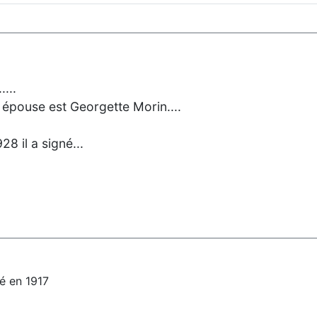
...
épouse est Georgette Morin....
8 il a signé...
né en 1917