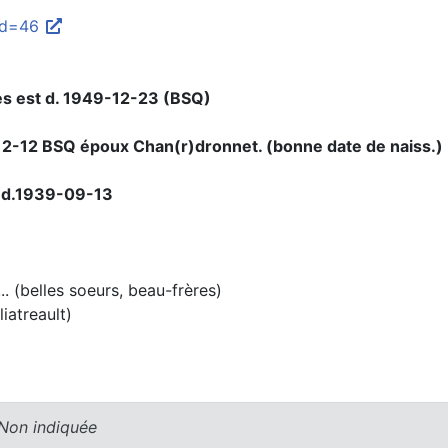
old=46
es est d. 1949-12-23 (BSQ)
12-12 BSQ époux Chan(r)dronnet. (bonne date de naiss.)
 d.1939-09-13
. (belles soeurs, beau-frères)
iatreault)
 Non indiquée