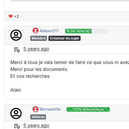
+2
Alaben311
61.6% (Amical)
Membre
Créateur du sujet
5 years ago
Merci à tous je vais tenter de faire ce que vous m av
Merci pour les documents
Et vos recherches
Alain
Bernadette
100% (Merveilleux)
Vétéran
5 years ago