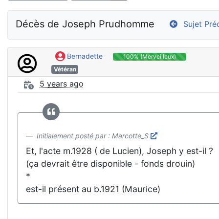
Décès de Joseph Prudhomme
Sujet Pré
Bernadette
100% (Merveilleux)
Vétéran
5 years ago
Initialement posté par : Marcotte_S
Et, l'acte m.1928 ( de Lucien), Joseph y est-il ?
(ça devrait être disponible - fonds drouin)
*
est-il présent au b.1921 (Maurice)