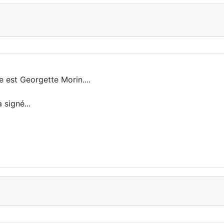
 est Georgette Morin....
 signé...