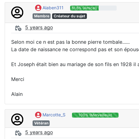
Alaben311
61.6% (Amical)
Membre
Créateur du sujet
5 years ago
Selon moi ce n est pas la bonne pierre tombale......
La date de naissance ne correspond pas et son épouse
Et Joseph était bien au mariage de son fils en 1928 il a
Merci
Alain
Marcotte_S
100% (Merveilleux)
Vétéran
5 years ago