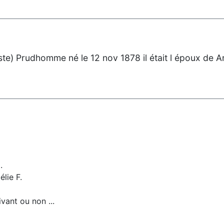
e) Prudhomme né le 12 nov 1878 il était l époux de Arze
.
élie F.
ivant ou non ...