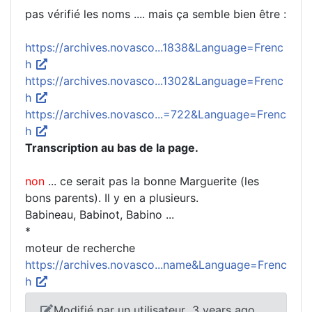
pas vérifié les noms .... mais ça semble bien être :
https://archives.novasco...1838&Language=Frenc
h
https://archives.novasco...1302&Language=Frenc
h
https://archives.novasco...=722&Language=Frenc
h
Transcription au bas de la page.
non
... ce serait pas la bonne Marguerite (les
bons parents). Il y en a plusieurs.
Babineau, Babinot, Babino ...
*
moteur de recherche
https://archives.novasco...name&Language=Frenc
h
Modifié par un utilisateur
3 years ago