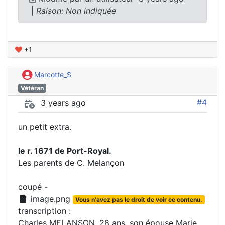
|
Raison: Non indiquée
+1
Marcotte_S
Vétéran
#4
3 years ago
un petit extra.
le r. 1671 de Port-Royal.
Les parents de C. Melançon
coupé -
image.png
Vous n'avez pas le droit de voir ce contenu.
transcription :
Charles MELANSON, 28 ans, son épouse Marie