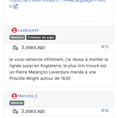
https://archives.novasco...1164&Language=Frenc
h
cowboy444
Membre
Créateur du sujet
#13
3 years ago
je vous remercie infiniment, j'ai réussi à monter la
lignée jusqu'en Angleterre, le plus loin trouvé est
un Pierre Melançon Laverdure mariée à une
Priscilla Wright autour de 1630
Marcotte_S
Vétéran
#14
3 years ago