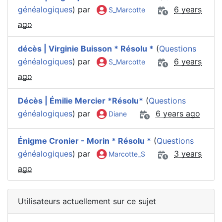
généalogiques
) par
6 years
S_Marcotte
ago
décès | Virginie Buisson * Résolu *
(
Questions
généalogiques
) par
6 years
S_Marcotte
ago
Décès | Émilie Mercier *Résolu*
(
Questions
généalogiques
) par
6 years ago
Diane
Énigme Cronier - Morin * Résolu *
(
Questions
généalogiques
) par
3 years
Marcotte_S
ago
Utilisateurs actuellement sur ce sujet