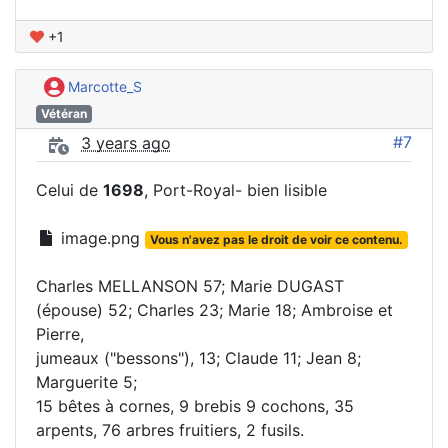
+1
Marcotte_S
Vétéran
#7
3 years ago
Celui de
1698
, Port-Royal- bien lisible
image.png
Vous n'avez pas le droit de voir ce contenu.
Charles MELLANSON 57; Marie DUGAST
(épouse) 52; Charles 23; Marie 18; Ambroise et
Pierre,
jumeaux ("bessons"), 13; Claude 11; Jean 8;
Marguerite 5;
15 bêtes à cornes, 9 brebis 9 cochons, 35
arpents, 76 arbres fruitiers, 2 fusils.