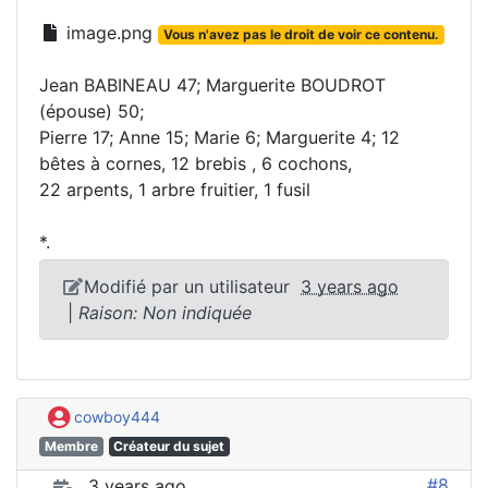
image.png
Vous n'avez pas le droit de voir ce contenu.
Jean BABINEAU 47; Marguerite BOUDROT
(épouse) 50;
Pierre 17; Anne 15; Marie 6; Marguerite 4; 12
bêtes à cornes, 12 brebis , 6 cochons,
22 arpents, 1 arbre fruitier, 1 fusil
*.
Modifié par un utilisateur
3 years ago
|
Raison: Non indiquée
cowboy444
Membre
Créateur du sujet
#8
3 years ago