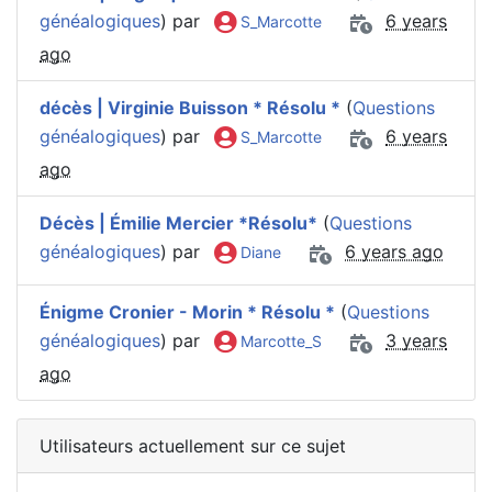
généalogiques
) par
6 years
S_Marcotte
ago
décès | Virginie Buisson * Résolu *
(
Questions
généalogiques
) par
6 years
S_Marcotte
ago
Décès | Émilie Mercier *Résolu*
(
Questions
généalogiques
) par
6 years ago
Diane
Énigme Cronier - Morin * Résolu *
(
Questions
généalogiques
) par
3 years
Marcotte_S
ago
Utilisateurs actuellement sur ce sujet