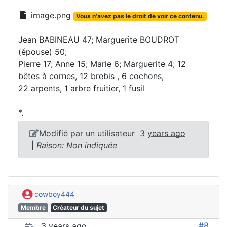
image.png
Vous n'avez pas le droit de voir ce contenu.
Jean BABINEAU 47; Marguerite BOUDROT
(épouse) 50;
Pierre 17; Anne 15; Marie 6; Marguerite 4; 12
bêtes à cornes, 12 brebis , 6 cochons,
22 arpents, 1 arbre fruitier, 1 fusil
*.
Modifié par un utilisateur
3 years ago
|
Raison: Non indiquée
cowboy444
Membre
Créateur du sujet
#8
3 years ago