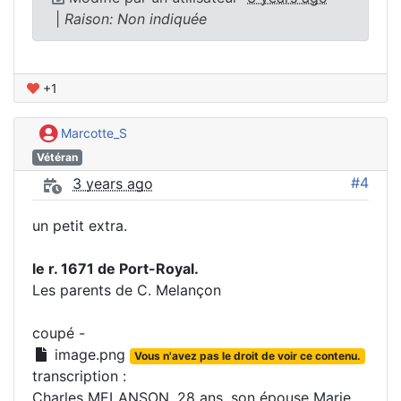
|
Raison: Non indiquée
+1
Marcotte_S
Vétéran
#4
3 years ago
un petit extra.
le r. 1671 de Port-Royal.
Les parents de C. Melançon
coupé -
image.png
Vous n'avez pas le droit de voir ce contenu.
transcription :
Charles MELANSON, 28 ans, son épouse Marie