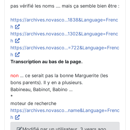
pas vérifié les noms .... mais ça semble bien être :
https://archives.novasco...1838&Language=Frenc
h
https://archives.novasco...1302&Language=Frenc
h
https://archives.novasco...=722&Language=Frenc
h
Transcription au bas de la page.
non
... ce serait pas la bonne Marguerite (les
bons parents). Il y en a plusieurs.
Babineau, Babinot, Babino ...
*
moteur de recherche
https://archives.novasco...name&Language=Frenc
h
Modifié par un utilisateur
3 years ago