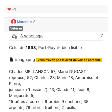
+1
Marcotte_S
Vétéran
#7
3 years ago
Celui de
1698
, Port-Royal- bien lisible
image.png
Vous n'avez pas le droit de voir ce contenu.
Charles MELLANSON 57; Marie DUGAST
(épouse) 52; Charles 23; Marie 18; Ambroise et
Pierre,
jumeaux ("bessons"), 13; Claude 11; Jean 8;
Marguerite 5;
15 bêtes à cornes, 9 brebis 9 cochons, 35
arpents, 76 arbres fruitiers, 2 fusils.