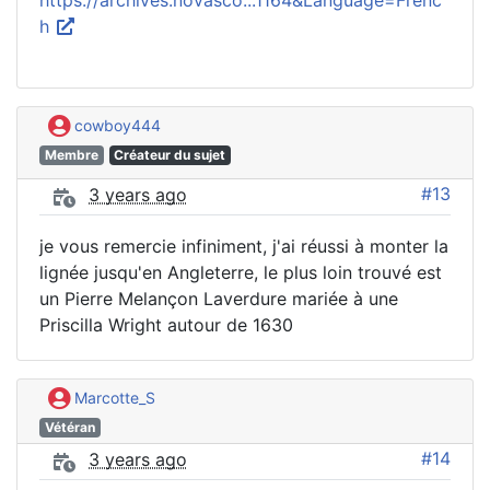
https://archives.novasco...1164&Language=Frenc
h
cowboy444
Membre
Créateur du sujet
#13
3 years ago
je vous remercie infiniment, j'ai réussi à monter la
lignée jusqu'en Angleterre, le plus loin trouvé est
un Pierre Melançon Laverdure mariée à une
Priscilla Wright autour de 1630
Marcotte_S
Vétéran
#14
3 years ago