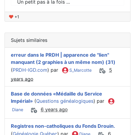
Un petit pas à la fois ...
+1
Sujets similaires
erreur dans le PRDH | apparence de "lien"
manquant (2 graphies à un même nom) (31)
(
PRDH-IGD.com
) par
5
S_Marcotte
years ago
Base de données «Médaille du Service
Impérial»
(
Questions généalogiques
) par
6 years ago
Diane
Registres non-catholiques du Fonds Drouin.
(
Généalogie Québec
) par
6
Diane