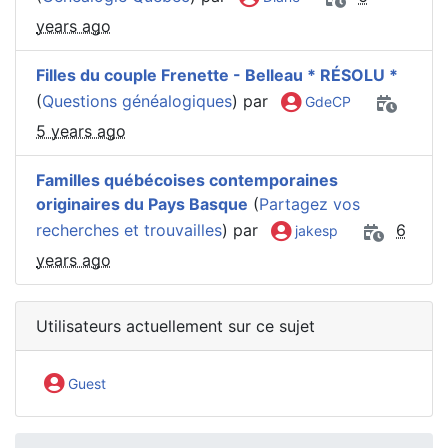
years ago
Filles du couple Frenette - Belleau * RÉSOLU *
(
Questions généalogiques
) par
GdeCP
5 years ago
Familles québécoises contemporaines
originaires du Pays Basque
(
Partagez vos
recherches et trouvailles
) par
6
jakesp
years ago
Utilisateurs actuellement sur ce sujet
Guest