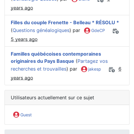
years ago
Filles du couple Frenette - Belleau * RÉSOLU *
(
Questions généalogiques
) par
GdeCP
5 years ago
Familles québécoises contemporaines
originaires du Pays Basque
(
Partagez vos
recherches et trouvailles
) par
6
jakesp
years ago
Utilisateurs actuellement sur ce sujet
Guest