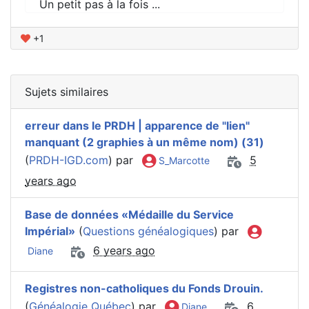
Un petit pas à la fois ...
+1
Sujets similaires
erreur dans le PRDH | apparence de "lien"
manquant (2 graphies à un même nom) (31)
(
PRDH-IGD.com
) par
5
S_Marcotte
years ago
Base de données «Médaille du Service
Impérial»
(
Questions généalogiques
) par
6 years ago
Diane
Registres non-catholiques du Fonds Drouin.
(
Généalogie Québec
) par
6
Diane