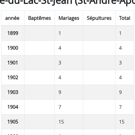
é-du-Lac-St-Jean (St-André-Apô
année
Baptêmes
Mariages
Sépultures
Total
1899
1
1
1900
4
4
1901
3
3
1902
4
4
1903
9
9
1904
7
7
1905
15
15