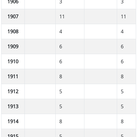
1906
3
3
1907
11
11
1908
4
4
1909
6
6
1910
6
6
1911
8
8
1912
5
5
1913
5
5
1914
8
8
1915
5
5