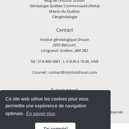
Blog de l'institut Drouin
Généalogie Québec Communauté (Meta)
Maires du Québec
Clergénéalogie
Contact
Institut généalogique Drouin
2855 Belcourt,
Longueuil, Québec, J4M 2B2
Tel : 514-400-3961 - L-V 8:30 à 16:30, HNE
Courriel :
contact@institutdrouin.com
Suivez-nous!
Ce site web utilise les cookies pour vous
permettre une expérience de navigation
Copyright
2026 Institut généalogique Drouin, Tous droits réservés
optimale.
En savoir plus
J'ai compris!