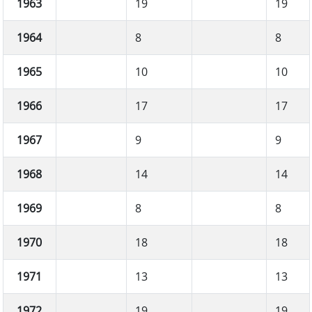
1963
19
19
1964
8
8
1965
10
10
1966
17
17
1967
9
9
1968
14
14
1969
8
8
1970
18
18
1971
13
13
1972
19
19