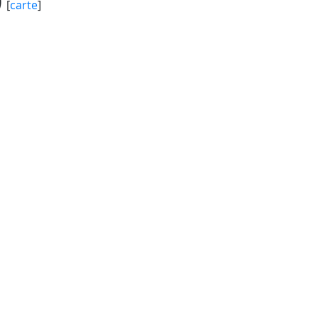
)
[
carte
]