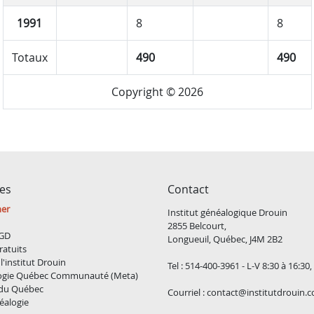
1991
8
8
Totaux
490
490
Copyright © 2026
ces
Contact
ner
Institut généalogique Drouin
2855 Belcourt,
GD
Longueuil, Québec, J4M 2B2
ratuits
l'institut Drouin
Tel : 514-400-3961 - L-V 8:30 à 16:30
ogie Québec Communauté (Meta)
 du Québec
Courriel :
contact@institutdrouin.
éalogie