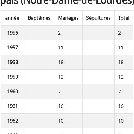
pais (Notre-Dame-de-Lourdes
année
Baptêmes
Mariages
Sépultures
Total
1956
2
2
1957
11
11
1958
18
18
1959
12
12
1960
7
7
1961
16
16
1962
10
10