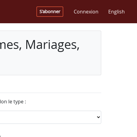
Connexion
English
S'abonner
mes, Mariages,
on le type :