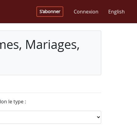
Connexion
English
S'abonner
mes, Mariages,
on le type :