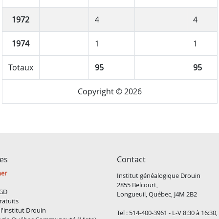
1972
4
4
1974
1
1
Totaux
95
95
Copyright © 2026
ces
Contact
ner
Institut généalogique Drouin
2855 Belcourt,
GD
Longueuil, Québec, J4M 2B2
ratuits
l'institut Drouin
Tel : 514-400-3961 - L-V 8:30 à 16:30