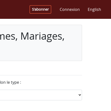
Connexion
English
S'abonner
mes, Mariages,
on le type :