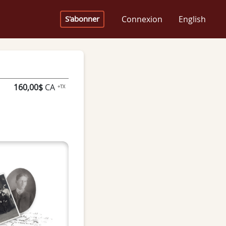
Connexion
English
S'abonner
160,00$
CA
+TX