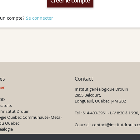
 un compte?
Se connecter
ces
Contact
ner
Institut généalogique Drouin
2855 Belcourt,
GD
Longueuil, Québec, J4M 2B2
ratuits
l'institut Drouin
Tel : 514-400-3961 - L-V 8:30 à 16:30
ogie Québec Communauté (Meta)
 du Québec
Courriel :
contact@institutdrouin.
éalogie