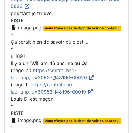
0636
pourtant je trouve :
PISTE
image.png
Vous n'avez pas le droit de voir ce contenu.
*
Ça serait bien de savoir où c'est....
*
r. 1891
Il y a un "William, 16 ans" né au Qc.
(page 2 )
https://central.bac-
lac....mp;id=30953_148196-00020
(page 1)
https://central.bac-
lac....mp;id=30953_148196-00019
Louis D. est maçon.
*
PISTE
image.png
Vous n'avez pas le droit de voir ce contenu.
*