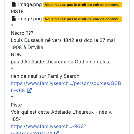
image.png
Vous n'avez pas le droit de voir ce contenu.
PISTE
image.png
Vous n'avez pas le droit de voir ce contenu.
*
Nécro ???
Louis Dussault né vers 1842 est dcd le 27 mai
1908 à Dr'ville
NON.
pas d'Adélaide Lheureux ou Godin non plus.
*
rien de neuf sur Family Search
https://www.familysearch.../person/sources/GCB
6-V68
*
Piste
Voir qui est cette Adélaïde L'heureux - née v.
1854
https://www.familysearch...-9G3?
i=40&cc=1804541