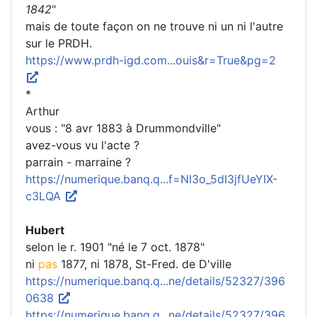
1842
"
mais de toute façon on ne trouve ni un ni l'autre
sur le PRDH.
https://www.prdh-igd.com...ouis&r=True&pg=2
*
Arthur
vous : "8 avr 1883 à Drummondville"
avez-vous vu l'acte ?
parrain - marraine ?
https://numerique.banq.q...f=NI3o_5dI3jfUeYIX-
c3LQA
Hubert
selon le r. 1901 "né le 7 oct. 1878"
ni
pas
1877, ni 1878, St-Fred. de D'ville
https://numerique.banq.q...ne/details/52327/396
0638
https://numerique.banq.q...ne/details/52327/396