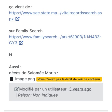
ça vient de :
https://www.sec.state.ma.../vitalrecordssearch.as
px
sur Family Search
https://www.familysearch.../ark:/61903/1:1:N433-
GY3
N
Aussi :
décès de Salomée Morin :
image.png
Vous n'avez pas le droit de voir ce contenu.
Modifié par un utilisateur
3 years ago
|
Raison: Non indiquée