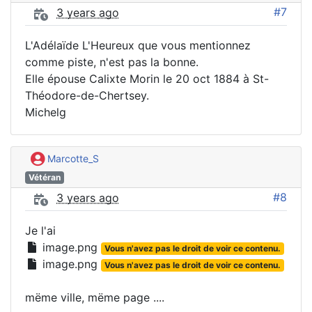
#7
3 years ago
L'Adélaïde L'Heureux que vous mentionnez
comme piste, n'est pas la bonne.
Elle épouse Calixte Morin le 20 oct 1884 à St-
Théodore-de-Chertsey.
Michelg
Marcotte_S
Vétéran
#8
3 years ago
Je l'ai
image.png
Vous n'avez pas le droit de voir ce contenu.
image.png
Vous n'avez pas le droit de voir ce contenu.
mëme ville, mëme page ....