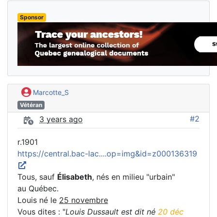
Sponsor
Marcotte_S
Vétéran
#2
3 years ago
r.1901
https://central.bac-lac....op=img&id=z000136319
Tous, sauf
Élisabeth
, nés en milieu "urbain"
au Québec.
Louis né le
25 novembre
Vous dites : "
Louis Dussault est dit né
20 déc