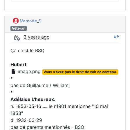
Marcotte_S
Vétéran
#5
3 years ago
Ça c'est le BSQ
Hubert
image.png
Vous n'avez pas le droit de voir ce contenu.
*
pas de Guillaume / William.
*
Adélaide L'heureux.
n. 1853-05-16 .... le r.1901 mentionne "10 mai
1853"
d. 1932-03-29
pas de parents mentionnés - BSQ