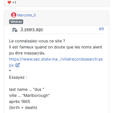
+1
Marcotte_S
Vétéran
#9
3 years ago
Le connaissiez-vous ce site ?
Il est fameux quand on doute que les noms aient
pu être massacrés.
https://www.sec.state.ma.../vitalrecordssearch.as
px
*
Essayez :
last name ... "dus "
ville ... "Marlborough"
après 1865
(birth + death)