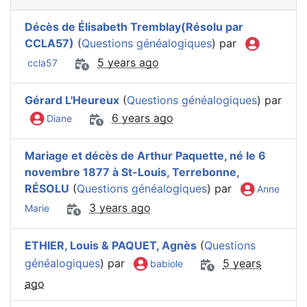
Décès de Élisabeth Tremblay(Résolu par
CCLA57)
(
Questions généalogiques
) par
5 years ago
ccla57
Gérard L'Heureux
(
Questions généalogiques
) par
6 years ago
Diane
Mariage et décès de Arthur Paquette, né le 6
novembre 1877 à St-Louis, Terrebonne,
RÉSOLU
(
Questions généalogiques
) par
Anne
3 years ago
Marie
ETHIER, Louis & PAQUET, Agnès
(
Questions
généalogiques
) par
5 years
babiole
ago