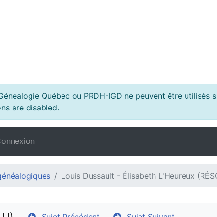
s Généalogie Québec ou PRDH-IGD ne peuvent être utilisés su
ns are disabled.
onnexion
généalogiques
Louis Dussault - Élisabeth L'Heureux (RÉ
LU)
Sujet Précédent
Sujet Suivant