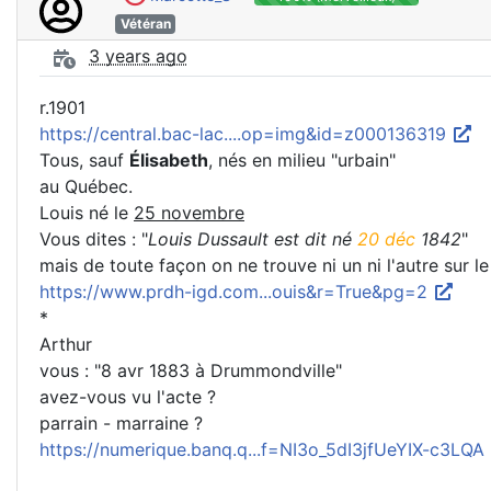
Vétéran
3 years ago
r.1901
https://central.bac-lac....op=img&id=z000136319
Tous, sauf
Élisabeth
, nés en milieu "urbain"
au Québec.
Louis né le
25 novembre
Vous dites : "
Louis Dussault est dit né
20 déc
1842
"
mais de toute façon on ne trouve ni un ni l'autre sur l
https://www.prdh-igd.com...ouis&r=True&pg=2
*
Arthur
vous : "8 avr 1883 à Drummondville"
avez-vous vu l'acte ?
parrain - marraine ?
https://numerique.banq.q...f=NI3o_5dI3jfUeYIX-c3LQA