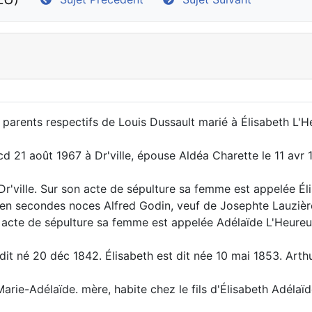
s parents respectifs de Louis Dussault marié à Élisabeth L'H
 21 août 1967 à Dr'ville, épouse Aldéa Charette le 11 avr 19
r'ville. Sur son acte de sépulture sa femme est appelée Éli
en secondes noces Alfred Godin, veuf de Josephte Lauzière,
n acte de sépulture sa femme est appelée Adélaïde L'Heureux
dit né 20 déc 1842. Élisabeth est dit née 10 mai 1853. Arthu
rie-Adélaïde. mère, habite chez le fils d'Élisabeth Adélaïd