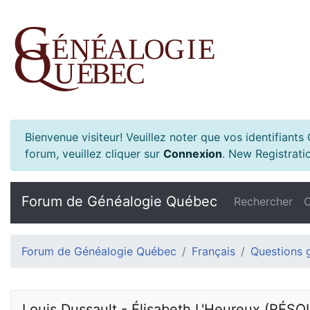
Bienvenue visiteur! Veuillez noter que vos identifiant
forum, veuillez cliquer sur
Connexion
.
New Registratio
Forum de Généalogie Québec
Rechercher
C
Forum de Généalogie Québec
Français
Questions 
Louis Dussault - Élisabeth L'Heureux (RÉSO