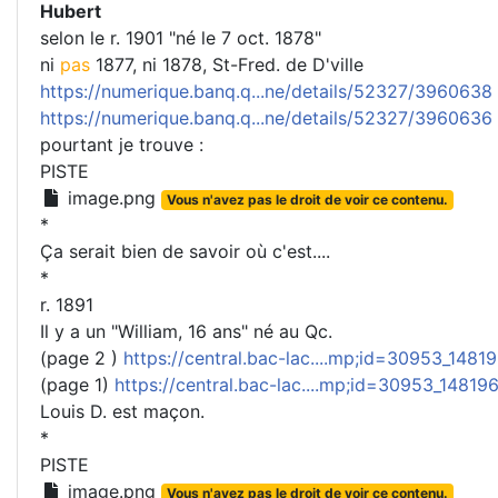
Hubert
selon le r. 1901 "né le 7 oct. 1878"
ni
pas
1877, ni 1878, St-Fred. de D'ville
https://numerique.banq.q...ne/details/52327/3960638
https://numerique.banq.q...ne/details/52327/3960636
pourtant je trouve :
PISTE
image.png
Vous n'avez pas le droit de voir ce contenu.
*
Ça serait bien de savoir où c'est....
*
r. 1891
Il y a un "William, 16 ans" né au Qc.
(page 2 )
https://central.bac-lac....mp;id=30953_148
(page 1)
https://central.bac-lac....mp;id=30953_1481
Louis D. est maçon.
*
PISTE
image.png
Vous n'avez pas le droit de voir ce contenu.