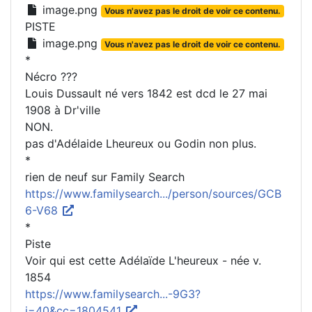
image.png
Vous n'avez pas le droit de voir ce contenu.
PISTE
image.png
Vous n'avez pas le droit de voir ce contenu.
*
Nécro ???
Louis Dussault né vers 1842 est dcd le 27 mai
1908 à Dr'ville
NON.
pas d'Adélaide Lheureux ou Godin non plus.
*
rien de neuf sur Family Search
https://www.familysearch.../person/sources/GCB
6-V68
*
Piste
Voir qui est cette Adélaïde L'heureux - née v.
1854
https://www.familysearch...-9G3?
i=40&cc=1804541