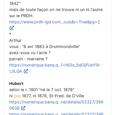
1842
"
mais de toute façon on ne trouve ni un ni l'autre
sur le PRDH.
https://www.prdh-igd.com...ouis&r=True&pg=2
*
Arthur
vous : "8 avr 1883 à Drummondville"
avez-vous vu l'acte ?
parrain - marraine ?
https://numerique.banq.q...f=NI3o_5dI3jfUeYIX-
c3LQA
Hubert
selon le r. 1901 "né le 7 oct. 1878"
ni
pas
1877, ni 1878, St-Fred. de D'ville
https://numerique.banq.q...ne/details/52327/396
0638
https://numerique.banq.q...ne/details/52327/396