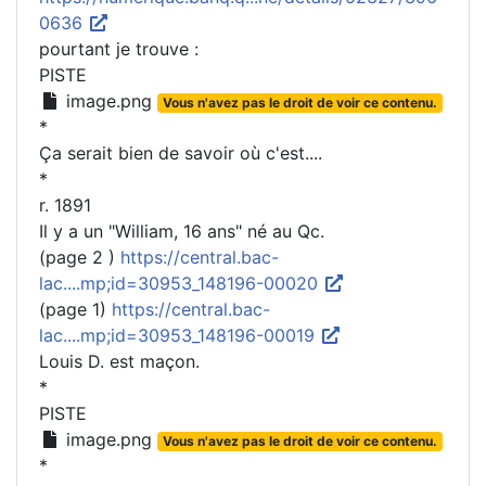
0636
pourtant je trouve :
PISTE
image.png
Vous n'avez pas le droit de voir ce contenu.
*
Ça serait bien de savoir où c'est....
*
r. 1891
Il y a un "William, 16 ans" né au Qc.
(page 2 )
https://central.bac-
lac....mp;id=30953_148196-00020
(page 1)
https://central.bac-
lac....mp;id=30953_148196-00019
Louis D. est maçon.
*
PISTE
image.png
Vous n'avez pas le droit de voir ce contenu.
*