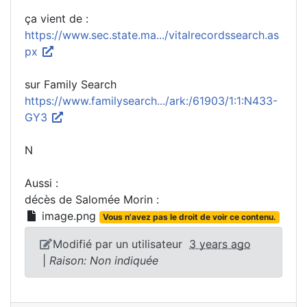
ça vient de :
https://www.sec.state.ma.../vitalrecordssearch.as
px
sur Family Search
https://www.familysearch.../ark:/61903/1:1:N433-
GY3
N
Aussi :
décès de Salomée Morin :
image.png
Vous n'avez pas le droit de voir ce contenu.
Modifié par un utilisateur
3 years ago
|
Raison: Non indiquée