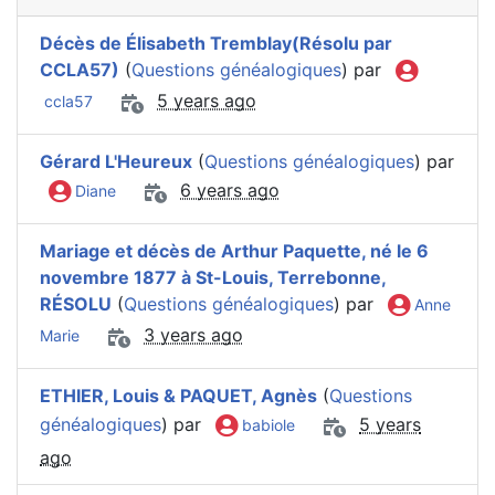
Décès de Élisabeth Tremblay(Résolu par
CCLA57)
(
Questions généalogiques
) par
5 years ago
ccla57
Gérard L'Heureux
(
Questions généalogiques
) par
6 years ago
Diane
Mariage et décès de Arthur Paquette, né le 6
novembre 1877 à St-Louis, Terrebonne,
RÉSOLU
(
Questions généalogiques
) par
Anne
3 years ago
Marie
ETHIER, Louis & PAQUET, Agnès
(
Questions
généalogiques
) par
5 years
babiole
ago