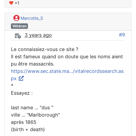
+1
Marcotte_S
Vétéran
#9
3 years ago
Le connaissiez-vous ce site ?
Il est fameux quand on doute que les noms aient
pu être massacrés.
https://www.sec.state.ma.../vitalrecordssearch.as
px
*
Essayez :
last name ... "dus "
ville ... "Marlborough"
après 1865
(birth + death)