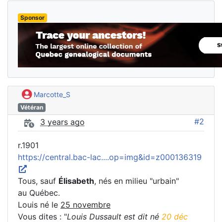
Sponsor
Marcotte_S
Vétéran
#2
3 years ago
r.1901
https://central.bac-lac....op=img&id=z000136319
Tous, sauf
Élisabeth
, nés en milieu "urbain"
au Québec.
Louis né le
25 novembre
Vous dites : "
Louis Dussault est dit né
20 déc