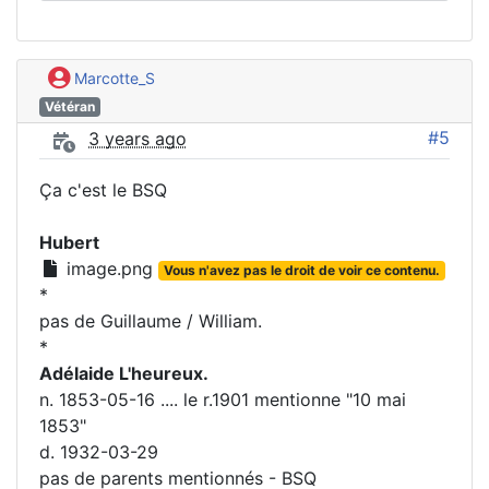
Marcotte_S
Vétéran
#5
3 years ago
Ça c'est le BSQ
Hubert
image.png
Vous n'avez pas le droit de voir ce contenu.
*
pas de Guillaume / William.
*
Adélaide L'heureux.
n. 1853-05-16 .... le r.1901 mentionne "10 mai
1853"
d. 1932-03-29
pas de parents mentionnés - BSQ