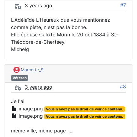
#7
3 years ago
L'Adélaïde L'Heureux que vous mentionnez
comme piste, n'est pas la bonne.
Elle épouse Calixte Morin le 20 oct 1884 à St-
Théodore-de-Chertsey.
Michelg
Marcotte_S
Vétéran
#8
3 years ago
Je l'ai
image.png
Vous n'avez pas le droit de voir ce contenu.
image.png
Vous n'avez pas le droit de voir ce contenu.
mëme ville, mëme page ....