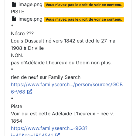
image.png
Vous n'avez pas le droit de voir ce contenu.
PISTE
image.png
Vous n'avez pas le droit de voir ce contenu.
*
Nécro ???
Louis Dussault né vers 1842 est dcd le 27 mai
1908 à Dr'ville
NON.
pas d'Adélaide Lheureux ou Godin non plus.
*
rien de neuf sur Family Search
https://www.familysearch.../person/sources/GCB
6-V68
*
Piste
Voir qui est cette Adélaïde L'heureux - née v.
1854
https://www.familysearch...-9G3?
i=40&cc=1804541