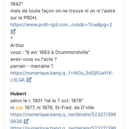
1842
"
mais de toute façon on ne trouve ni un ni l'autre
sur le PRDH.
https://www.prdh-igd.com...ouis&r=True&pg=2
*
Arthur
vous : "8 avr 1883 à Drummondville"
avez-vous vu l'acte ?
parrain - marraine ?
https://numerique.banq.q...f=NI3o_5dI3jfUeYIX-
c3LQA
Hubert
selon le r. 1901 "né le 7 oct. 1878"
ni
pas
1877, ni 1878, St-Fred. de D'ville
https://numerique.banq.q...ne/details/52327/396
0638
https://numerique.banq.q...ne/details/52327/396