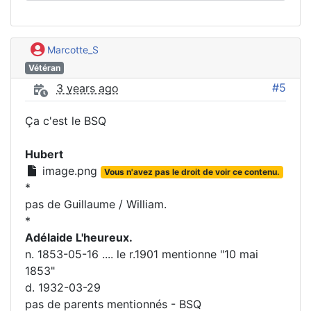
Marcotte_S
Vétéran
#5
3 years ago
Ça c'est le BSQ
Hubert
image.png
Vous n'avez pas le droit de voir ce contenu.
*
pas de Guillaume / William.
*
Adélaide L'heureux.
n. 1853-05-16 .... le r.1901 mentionne "10 mai
1853"
d. 1932-03-29
pas de parents mentionnés - BSQ