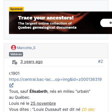
Sponsor
Marcotte_S
Vétéran
#2
3 years ago
r.1901
https://central.bac-lac....op=img&id=z000136319
Tous, sauf
Élisabeth
, nés en milieu "urbain"
au Québec.
Louis né le
25 novembre
Vous dites : "
Louis Dussault est dit né
20 déc