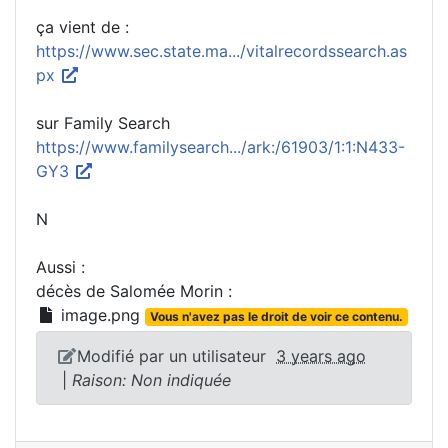
ça vient de :
https://www.sec.state.ma.../vitalrecordssearch.as
px
sur Family Search
https://www.familysearch.../ark:/61903/1:1:N433-
GY3
N
Aussi :
décès de Salomée Morin :
image.png
Vous n'avez pas le droit de voir ce contenu.
Modifié par un utilisateur
3 years ago
|
Raison: Non indiquée