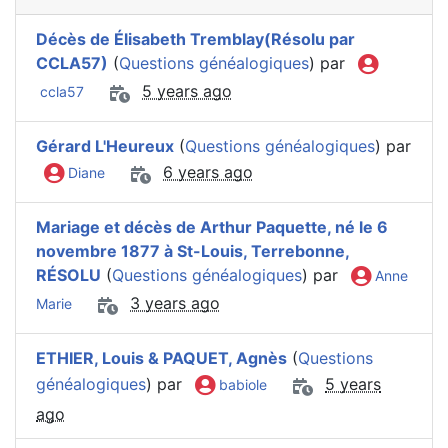
Décès de Élisabeth Tremblay(Résolu par
CCLA57)
(
Questions généalogiques
) par
5 years ago
ccla57
Gérard L'Heureux
(
Questions généalogiques
) par
6 years ago
Diane
Mariage et décès de Arthur Paquette, né le 6
novembre 1877 à St-Louis, Terrebonne,
RÉSOLU
(
Questions généalogiques
) par
Anne
3 years ago
Marie
ETHIER, Louis & PAQUET, Agnès
(
Questions
généalogiques
) par
5 years
babiole
ago