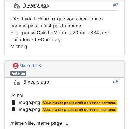
#7
3 years ago
L'Adélaïde L'Heureux que vous mentionnez
comme piste, n'est pas la bonne.
Elle épouse Calixte Morin le 20 oct 1884 à St-
Théodore-de-Chertsey.
Michelg
Marcotte_S
Vétéran
#8
3 years ago
Je l'ai
image.png
Vous n'avez pas le droit de voir ce contenu.
image.png
Vous n'avez pas le droit de voir ce contenu.
mëme ville, mëme page ....