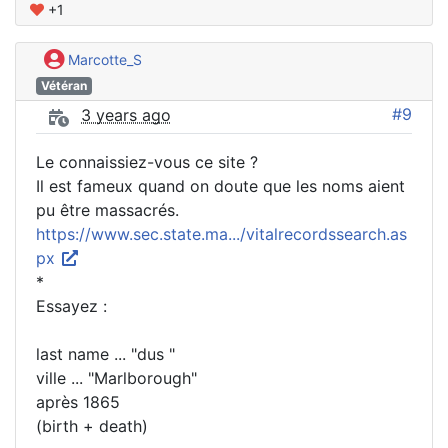
+1
Marcotte_S
Vétéran
#9
3 years ago
Le connaissiez-vous ce site ?
Il est fameux quand on doute que les noms aient
pu être massacrés.
https://www.sec.state.ma.../vitalrecordssearch.as
px
*
Essayez :
last name ... "dus "
ville ... "Marlborough"
après 1865
(birth + death)