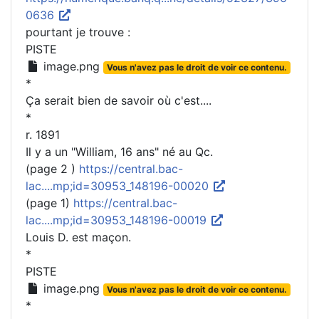
0636
pourtant je trouve :
PISTE
image.png
Vous n'avez pas le droit de voir ce contenu.
*
Ça serait bien de savoir où c'est....
*
r. 1891
Il y a un "William, 16 ans" né au Qc.
(page 2 )
https://central.bac-
lac....mp;id=30953_148196-00020
(page 1)
https://central.bac-
lac....mp;id=30953_148196-00019
Louis D. est maçon.
*
PISTE
image.png
Vous n'avez pas le droit de voir ce contenu.
*