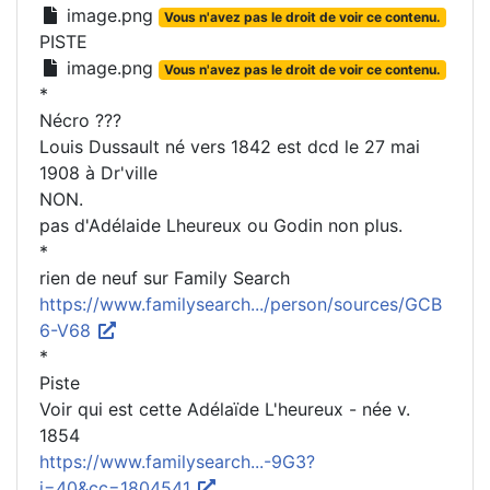
image.png
Vous n'avez pas le droit de voir ce contenu.
PISTE
image.png
Vous n'avez pas le droit de voir ce contenu.
*
Nécro ???
Louis Dussault né vers 1842 est dcd le 27 mai
1908 à Dr'ville
NON.
pas d'Adélaide Lheureux ou Godin non plus.
*
rien de neuf sur Family Search
https://www.familysearch.../person/sources/GCB
6-V68
*
Piste
Voir qui est cette Adélaïde L'heureux - née v.
1854
https://www.familysearch...-9G3?
i=40&cc=1804541