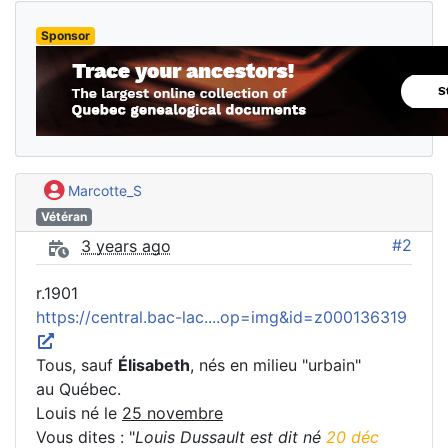
Sponsor
Marcotte_S
Vétéran
#2
3 years ago
r.1901
https://central.bac-lac....op=img&id=z000136319
Tous, sauf
Élisabeth
, nés en milieu "urbain"
au Québec.
Louis né le
25 novembre
Vous dites : "
Louis Dussault est dit né
20 déc