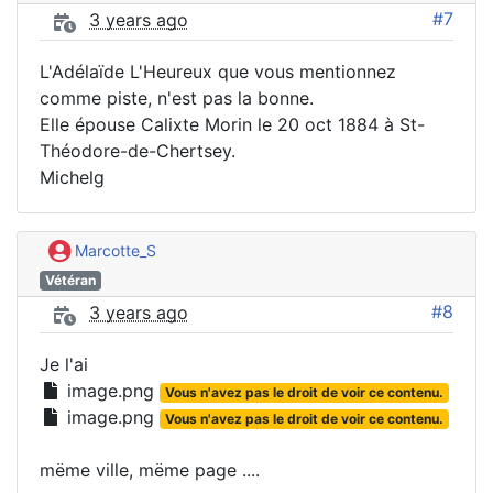
#7
3 years ago
L'Adélaïde L'Heureux que vous mentionnez
comme piste, n'est pas la bonne.
Elle épouse Calixte Morin le 20 oct 1884 à St-
Théodore-de-Chertsey.
Michelg
Marcotte_S
Vétéran
#8
3 years ago
Je l'ai
image.png
Vous n'avez pas le droit de voir ce contenu.
image.png
Vous n'avez pas le droit de voir ce contenu.
mëme ville, mëme page ....