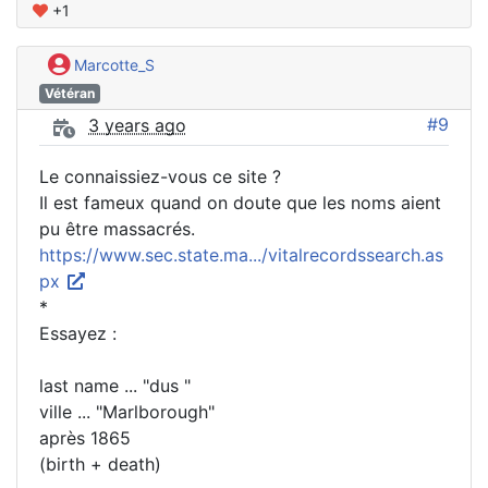
+1
Marcotte_S
Vétéran
#9
3 years ago
Le connaissiez-vous ce site ?
Il est fameux quand on doute que les noms aient
pu être massacrés.
https://www.sec.state.ma.../vitalrecordssearch.as
px
*
Essayez :
last name ... "dus "
ville ... "Marlborough"
après 1865
(birth + death)