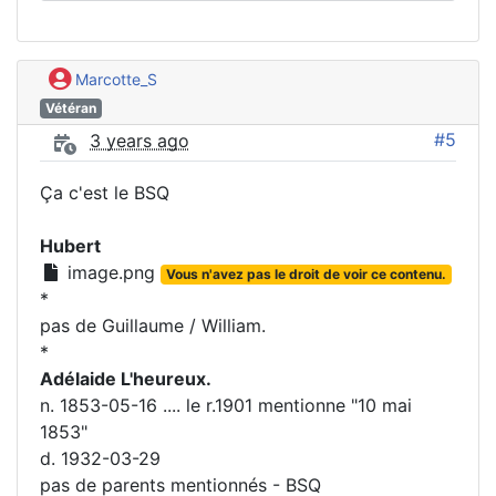
Marcotte_S
Vétéran
#5
3 years ago
Ça c'est le BSQ
Hubert
image.png
Vous n'avez pas le droit de voir ce contenu.
*
pas de Guillaume / William.
*
Adélaide L'heureux.
n. 1853-05-16 .... le r.1901 mentionne "10 mai
1853"
d. 1932-03-29
pas de parents mentionnés - BSQ