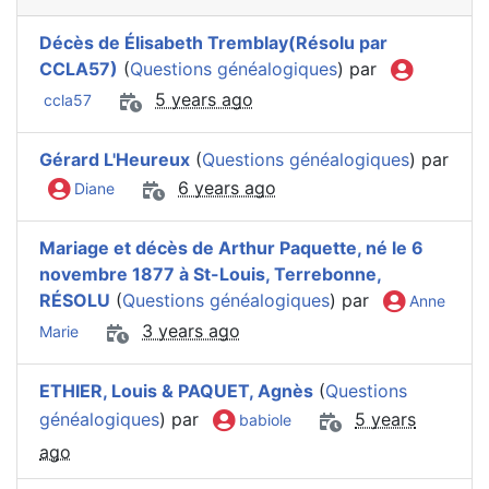
Décès de Élisabeth Tremblay(Résolu par
CCLA57)
(
Questions généalogiques
) par
5 years ago
ccla57
Gérard L'Heureux
(
Questions généalogiques
) par
6 years ago
Diane
Mariage et décès de Arthur Paquette, né le 6
novembre 1877 à St-Louis, Terrebonne,
RÉSOLU
(
Questions généalogiques
) par
Anne
3 years ago
Marie
ETHIER, Louis & PAQUET, Agnès
(
Questions
généalogiques
) par
5 years
babiole
ago