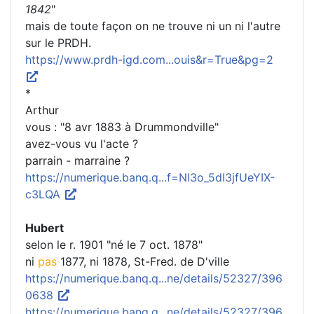
1842
"
mais de toute façon on ne trouve ni un ni l'autre
sur le PRDH.
https://www.prdh-igd.com...ouis&r=True&pg=2
*
Arthur
vous : "8 avr 1883 à Drummondville"
avez-vous vu l'acte ?
parrain - marraine ?
https://numerique.banq.q...f=NI3o_5dI3jfUeYIX-
c3LQA
Hubert
selon le r. 1901 "né le 7 oct. 1878"
ni
pas
1877, ni 1878, St-Fred. de D'ville
https://numerique.banq.q...ne/details/52327/396
0638
https://numerique.banq.q...ne/details/52327/396