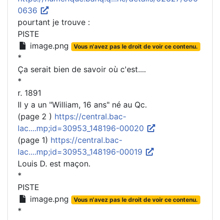
0636
pourtant je trouve :
PISTE
image.png
Vous n'avez pas le droit de voir ce contenu.
*
Ça serait bien de savoir où c'est....
*
r. 1891
Il y a un "William, 16 ans" né au Qc.
(page 2 )
https://central.bac-
lac....mp;id=30953_148196-00020
(page 1)
https://central.bac-
lac....mp;id=30953_148196-00019
Louis D. est maçon.
*
PISTE
image.png
Vous n'avez pas le droit de voir ce contenu.
*