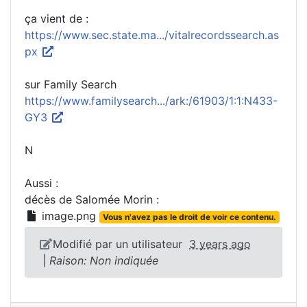
ça vient de :
https://www.sec.state.ma.../vitalrecordssearch.as
px
sur Family Search
https://www.familysearch.../ark:/61903/1:1:N433-
GY3
N
Aussi :
décès de Salomée Morin :
image.png
Vous n'avez pas le droit de voir ce contenu.
Modifié par un utilisateur
3 years ago
|
Raison: Non indiquée