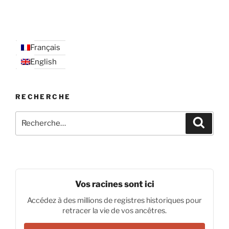
Français
English
RECHERCHE
Recherche
Recher
pour
:
Vos racines sont ici
Accédez à des millions de registres historiques pour
retracer la vie de vos ancêtres.