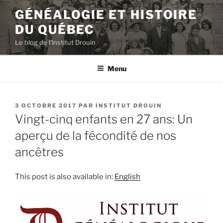
Aller
GÉNÉALOGIE ET HISTOIRE
au
DU QUÉBEC
contenu
principal
Le blog de l'institut Drouin
Menu
PUBLIÉ
3 OCTOBRE 2017
PAR
INSTITUT DROUIN
LE
Vingt-cinq enfants en 27 ans: Un
aperçu de la fécondité de nos
ancêtres
This post is also available in:
English