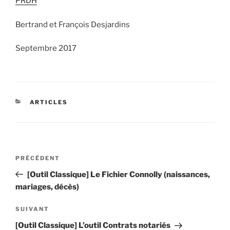
PRDH
Bertrand et François Desjardins
Septembre 2017
CATÉGORIES
ARTICLES
Navigation
Article
PRÉCÉDENT
de
précédent
[Outil Classique] Le Fichier Connolly (naissances,
l’article
mariages, décès)
Article
SUIVANT
suivant
[Outil Classique] L’outil Contrats notariés