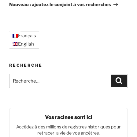
suivant
Nouveau : ajoutez le conjoint à vos recherches
Français
English
RECHERCHE
Recherche
Recher
pour
:
Vos racines sont ici
Accédez à des millions de registres historiques pour
retracer la vie de vos ancêtres.