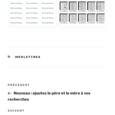
CATÉGORIES
INFOLETTRES
Navigation
Article
PRÉCÉDENT
de
précédent
Nouveau : ajoutez le père et la mère à vos
l’article
recherches
Article
SUIVANT