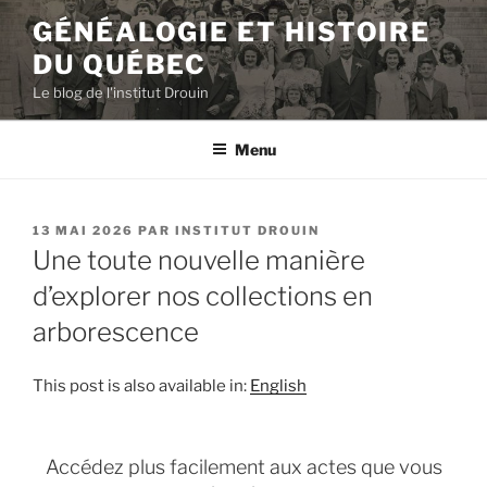
Aller
GÉNÉALOGIE ET HISTOIRE
au
DU QUÉBEC
contenu
principal
Le blog de l'institut Drouin
Menu
PUBLIÉ
13 MAI 2026
PAR
INSTITUT DROUIN
LE
Une toute nouvelle manière
d’explorer nos collections en
arborescence
This post is also available in:
English
Accédez plus facilement aux actes que vous