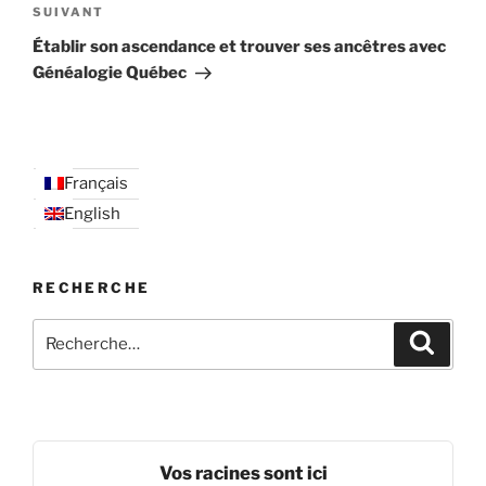
Article
SUIVANT
suivant
Établir son ascendance et trouver ses ancêtres avec
Généalogie Québec
Français
English
RECHERCHE
Recherche
Recher
pour
:
Vos racines sont ici