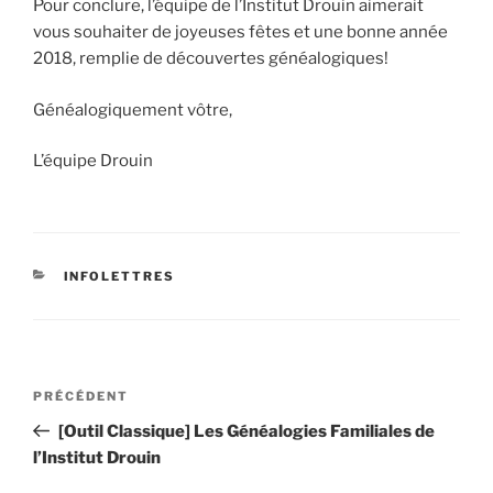
Pour conclure, l’équipe de l’Institut Drouin aimerait
vous souhaiter de joyeuses fêtes et une bonne année
2018, remplie de découvertes généalogiques!
Généalogiquement vôtre,
L’équipe Drouin
CATÉGORIES
INFOLETTRES
Navigation
Article
PRÉCÉDENT
de
précédent
[Outil Classique] Les Généalogies Familiales de
l’article
l’Institut Drouin