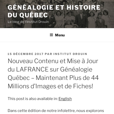
Aller
GÉNÉALOGIE ET HISTOIRE
au
DU QUÉBEC
contenu
principal
Le blog de l'institut Drouin
Menu
PUBLIÉ
15 DÉCEMBRE 2017
PAR
INSTITUT DROUIN
LE
Nouveau Contenu et Mise à Jour
du LAFRANCE sur Généalogie
Québec – Maintenant Plus de 44
Millions d’Images et de Fiches!
This post is also available in:
English
Dans cette édition de notre infolettre, nous explorons