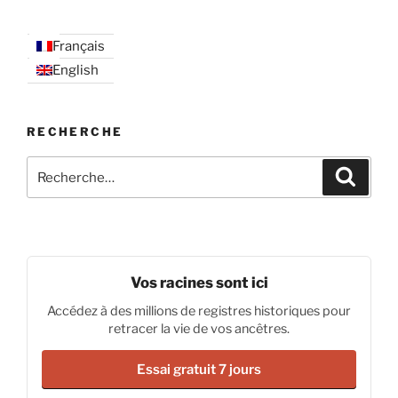
Français
English
RECHERCHE
Recherche
Recher
pour
:
Vos racines sont ici
Accédez à des millions de registres historiques pour
retracer la vie de vos ancêtres.
Essai gratuit 7 jours