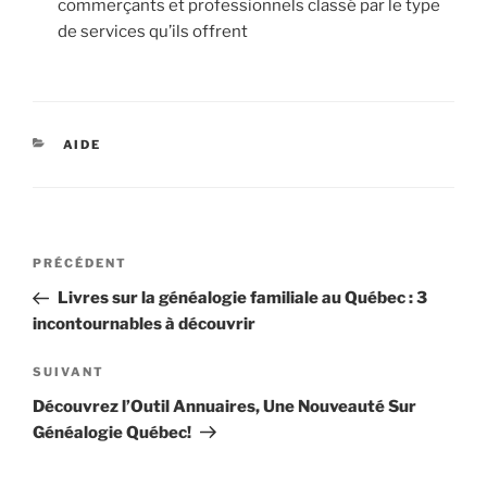
commerçants et professionnels classé par le type
de services qu’ils offrent
CATÉGORIES
AIDE
Navigation
Article
PRÉCÉDENT
de
précédent
Livres sur la généalogie familiale au Québec : 3
l’article
incontournables à découvrir
Article
SUIVANT
suivant
Découvrez l’Outil Annuaires, Une Nouveauté Sur
Généalogie Québec!