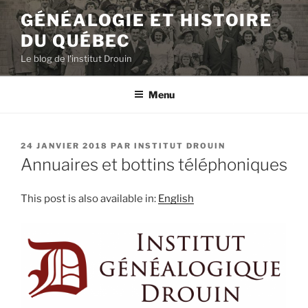
Aller
GÉNÉALOGIE ET HISTOIRE
au
DU QUÉBEC
contenu
principal
Le blog de l'institut Drouin
Menu
PUBLIÉ
24 JANVIER 2018
PAR
INSTITUT DROUIN
LE
Annuaires et bottins téléphoniques
This post is also available in:
English