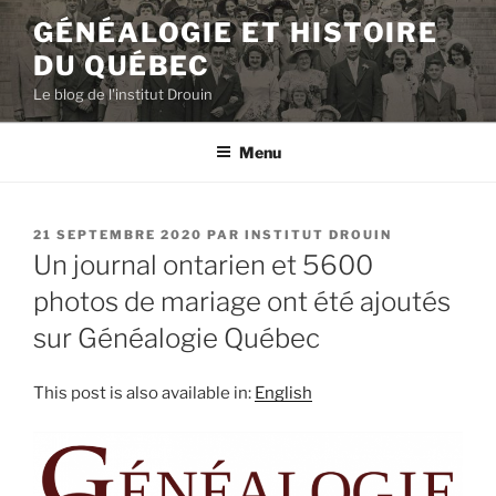
Aller
GÉNÉALOGIE ET HISTOIRE
au
DU QUÉBEC
contenu
principal
Le blog de l'institut Drouin
Menu
PUBLIÉ
21 SEPTEMBRE 2020
PAR
INSTITUT DROUIN
LE
Un journal ontarien et 5600
photos de mariage ont été ajoutés
sur Généalogie Québec
This post is also available in:
English