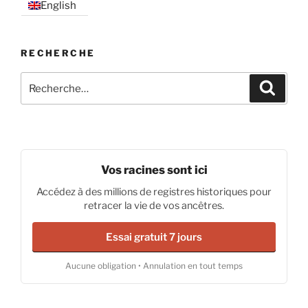
English
RECHERCHE
Recherche
Recher
pour
:
Vos racines sont ici
Accédez à des millions de registres historiques pour
retracer la vie de vos ancêtres.
Essai gratuit 7 jours
Aucune obligation • Annulation en tout temps