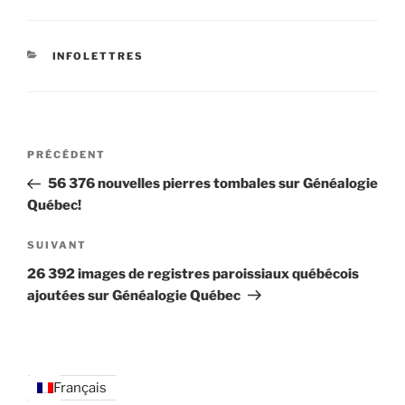
CATÉGORIES
INFOLETTRES
Navigation
Article
PRÉCÉDENT
de
précédent
56 376 nouvelles pierres tombales sur Généalogie
l’article
Québec!
Article
SUIVANT
suivant
26 392 images de registres paroissiaux québécois
ajoutées sur Généalogie Québec
Français