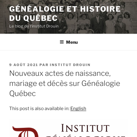
Aller
GÉNÉALOGIE ET HISTOIRE
au
DU QUÉBEC
contenu
principal
Le blog de l'institut Drouin
Menu
PUBLIÉ
9 AOÛT 2021
PAR
INSTITUT DROUIN
LE
Nouveaux actes de naissance,
mariage et décès sur Généalogie
Québec
This post is also available in:
English