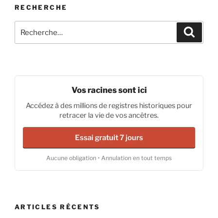
RECHERCHE
Recherche
Recher
pour
:
Vos racines sont ici
Accédez à des millions de registres historiques pour
retracer la vie de vos ancêtres.
Essai gratuit 7 jours
Aucune obligation • Annulation en tout temps
ARTICLES RÉCENTS