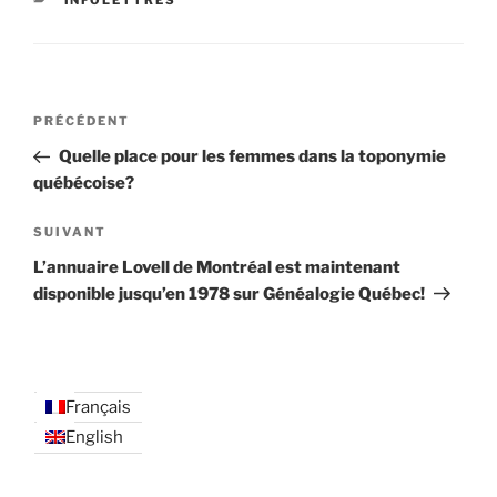
INFOLETTRES
Navigation
Article
PRÉCÉDENT
de
précédent
Quelle place pour les femmes dans la toponymie
l’article
québécoise?
Article
SUIVANT
suivant
L’annuaire Lovell de Montréal est maintenant
disponible jusqu’en 1978 sur Généalogie Québec!
Français
English