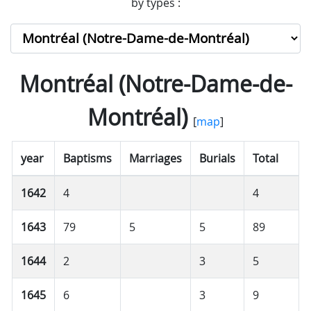
by types :
Montréal (Notre-Dame-de-
Montréal)
[
map
]
year
Baptisms
Marriages
Burials
Total
1642
4
4
1643
79
5
5
89
1644
2
3
5
1645
6
3
9