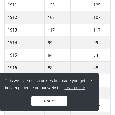
1911
125
125
1912
107
107
1913
117
117
1914
99
99
1915
84
84
1916
88
88
1917
85
85
This website uses cookies to ensure you get the
best experience on our website.
Learn more
1918
81
81
Got it!
1919
103
103