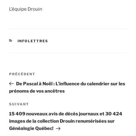
L’équipe Drouin
CATÉGORIES
INFOLETTRES
Navigation
Article
PRÉCÉDENT
de
précédent
De Pascal à Noël : L’influence du calendrier sur les
l’article
prénoms de vos ancêtres
Article
SUIVANT
suivant
15 409 nouveaux avis de décès journaux et 30 424
images de la collection Drouin renumérisées sur
Généalogie Québec!