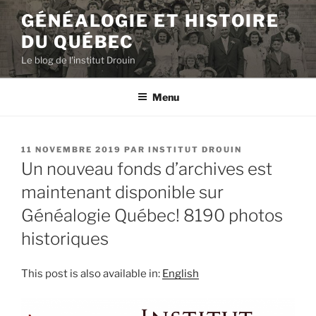
Aller
GÉNÉALOGIE ET HISTOIRE
au
DU QUÉBEC
contenu
principal
Le blog de l'institut Drouin
Menu
PUBLIÉ
11 NOVEMBRE 2019
PAR
INSTITUT DROUIN
LE
Un nouveau fonds d’archives est
maintenant disponible sur
Généalogie Québec! 8190 photos
historiques
This post is also available in:
English