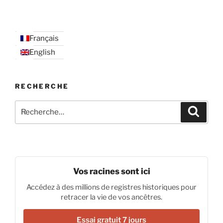
Français
English
RECHERCHE
Recherche
Recher
pour
:
Vos racines sont ici
Accédez à des millions de registres historiques pour
retracer la vie de vos ancêtres.
Essai gratuit 7 jours