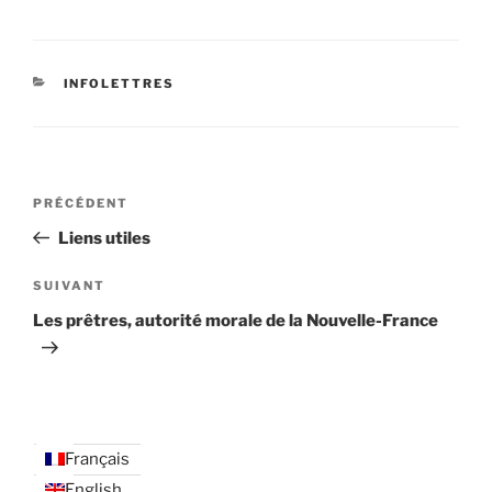
CATÉGORIES
INFOLETTRES
Navigation
Article
PRÉCÉDENT
de
précédent
Liens utiles
l’article
Article
SUIVANT
suivant
Les prêtres, autorité morale de la Nouvelle-France
Français
English