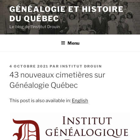
Aller
GÉNÉALOGIE ET HISTOIRE
au
DU QUÉBEC
contenu
principal
Le blog de l'institut Drouin
Menu
PUBLIÉ
4 OCTOBRE 2021
PAR
INSTITUT DROUIN
LE
43 nouveaux cimetières sur
Généalogie Québec
This post is also available in:
English