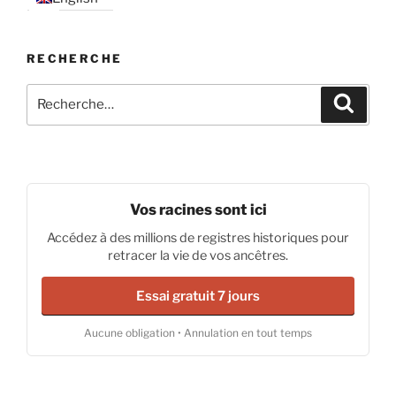
RECHERCHE
Recherche
Recher
pour
:
Vos racines sont ici
Accédez à des millions de registres historiques pour
retracer la vie de vos ancêtres.
Essai gratuit 7 jours
Aucune obligation • Annulation en tout temps